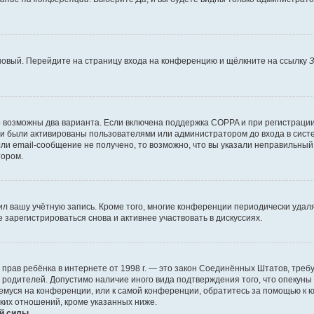
 новый. Перейдите на страницу входа на конференцию и щёлкните на ссылку
З
о возможны два варианта. Если включена поддержка COPPA и при регистрации 
и были активированы пользователями или администратором до входа в систе
и email-сообщение не получено, то возможно, что вы указали неправильный 
тором.
ил вашу учётную запись. Кроме того, многие конференции периодически уда
зарегистрироваться снова и активнее участвовать в дискуссиях.
тных прав ребёнка в интернете от 1998 г. — это закон Соединённых Штатов, т
е родителей. Допустимо наличие иного вида подтверждения того, что опек
ющемуся на конференции, или к самой конференции, обратитесь за помощью к 
ких отношений, кроме указанных ниже.
й силы.