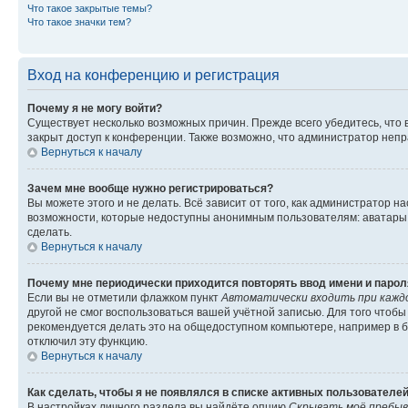
Что такое закрытые темы?
Что такое значки тем?
Вход на конференцию и регистрация
Почему я не могу войти?
Существует несколько возможных причин. Прежде всего убедитесь, что 
закрыт доступ к конференции. Также возможно, что администратор неп
Вернуться к началу
Зачем мне вообще нужно регистрироваться?
Вы можете этого и не делать. Всё зависит от того, как администратор
возможности, которые недоступны анонимным пользователям: аватары, ли
сделать.
Вернуться к началу
Почему мне периодически приходится повторять ввод имени и парол
Если вы не отметили флажком пункт
Автоматически входить при кажд
другой не смог воспользоваться вашей учётной записью. Для того чтоб
рекомендуется делать это на общедоступном компьютере, например в би
отключил эту функцию.
Вернуться к началу
Как сделать, чтобы я не появлялся в списке активных пользователе
В настройках личного раздела вы найдёте опцию
Скрывать моё пребыв