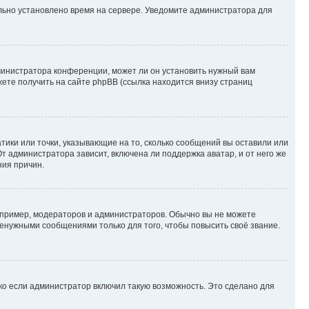
ильно установлено время на сервере. Уведомите администратора для
министратора конференции, может ли он установить нужный вам
жете получить на сайте phpBB (ссылка находится внизу страниц
атики или точки, указывающие на то, сколько сообщений вы оставили или
т администратора зависит, включена ли поддержка аватар, и от него же
ния причин.
пример, модераторов и администраторов. Обычно вы не можете
енужными сообщениями только для того, чтобы повысить своё звание.
ко если администратор включил такую возможность. Это сделано для