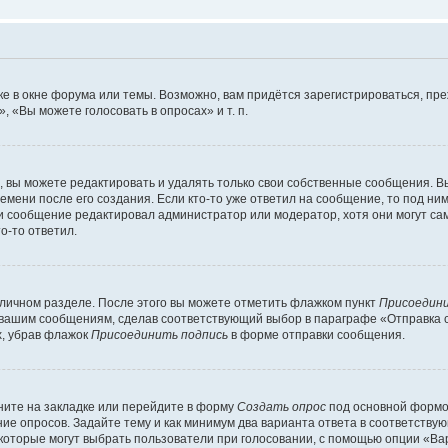
е в окне форума или темы. Возможно, вам придётся зарегистрироваться, пр
 «Вы можете голосовать в опросах» и т. п.
вы можете редактировать и удалять только свои собственные сообщения. В
емени после его создания. Если кто-то уже ответил на сообщение, то под ни
сли сообщение редактировал администратор или модератор, хотя они могут са
о-то ответил.
 личном разделе. После этого вы можете отметить флажком пункт
Присоедини
 вашим сообщениям, сделав соответствующий выбор в параграфе «Отправка 
х, убрав флажок
Присоединить подпись
в форме отправки сообщения.
ите на закладке или перейдите в форму
Создать опрос
под основной формой
ние опросов. Задайте тему и как минимум два варианта ответа в соответству
 которые могут выбрать пользователи при голосовании, с помощью опции «Вар