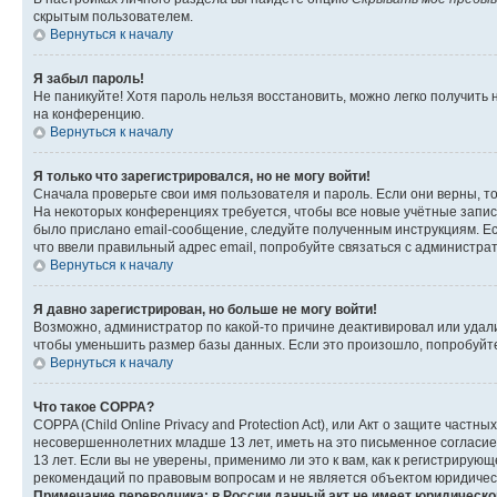
скрытым пользователем.
Вернуться к началу
Я забыл пароль!
Не паникуйте! Хотя пароль нельзя восстановить, можно легко получить
на конференцию.
Вернуться к началу
Я только что зарегистрировался, но не могу войти!
Сначала проверьте свои имя пользователя и пароль. Если они верны, т
На некоторых конференциях требуется, чтобы все новые учётные запис
было прислано email-сообщение, следуйте полученным инструкциям. Есл
что ввели правильный адрес email, попробуйте связаться с администра
Вернуться к началу
Я давно зарегистрирован, но больше не могу войти!
Возможно, администратор по какой-то причине деактивировал или удал
чтобы уменьшить размер базы данных. Если это произошло, попробуйте 
Вернуться к началу
Что такое COPPA?
COPPA (Child Online Privacy and Protection Act), или Акт о защите час
несовершеннолетних младше 13 лет, иметь на это письменное согласи
13 лет. Если вы не уверены, применимо ли это к вам, как к регистриру
рекомендаций по правовым вопросам и не является объектом юридичес
Примечание переводчика: в России данный акт не имеет юридическо