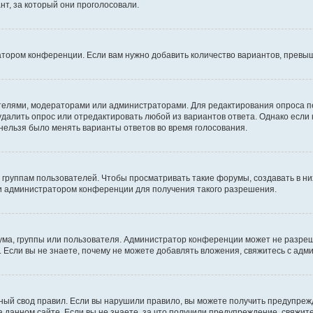
т, за который они проголосовали.
атором конференции. Если вам нужно добавить количество вариантов, превы
дателями, модераторами или администраторами. Для редактирования опроса п
 удалить опрос или отредактировать любой из вариантов ответа. Однако если
 нельзя было менять варианты ответов во время голосования.
руппам пользователей. Чтобы просматривать такие форумы, создавать в них
и администратором конференции для получения такого разрешения.
ма, группы или пользователя. Администратор конференции может не разре
 Если вы не знаете, почему не можете добавлять вложения, свяжитесь с ад
ый свод правил. Если вы нарушили правило, вы можете получить предупреж
 данном сайте. Если вы не знаете, за что получили предупреждение, свяжи