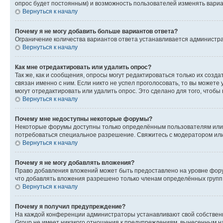
опрос будет постоянным) и возможность пользователей изменять вариан
Вернуться к началу
Почему я не могу добавить больше вариантов ответа?
Ограничение количества вариантов ответа устанавливается администр
Вернуться к началу
Как мне отредактировать или удалить опрос?
Так же, как и сообщения, опросы могут редактироваться только их соз
связан именно с ним. Если никто не успел проголосовать, то вы можете
могут отредактировать или удалить опрос. Это сделано для того, чтобы
Вернуться к началу
Почему мне недоступны некоторые форумы?
Некоторые форумы доступны только определённым пользователям или г
потребоваться специальное разрешение. Свяжитесь с модератором ил
Вернуться к началу
Почему я не могу добавлять вложения?
Право добавления вложений может быть предоставлено на уровне фору
что добавлять вложения разрешено только членам определённых групп.
Вернуться к началу
Почему я получил предупреждение?
На каждой конференции администраторы устанавливают свой собственн
Group не имеет никакого отношения к предупреждениям, вынесенным на