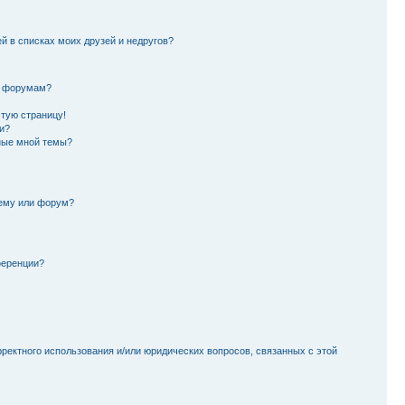
й в списках моих друзей и недругов?
и форумам?
стую страницу!
и?
ные мной темы?
тему или форум?
ференции?
рректного использования и/или юридических вопросов, связанных с этой