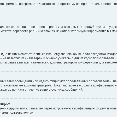
него времени, но время отображается по-прежнему неверное, значит, неправ
или же просто никто не перевёл phpBB на ваш язык. Попробуйте узнать у ад
ами можете перевести phpBB на свой язык. Дополнительную информацию вы мо
дно из них может относиться к вашему званию, обычно это звёздочки, квадр
ние известно как «аватара» и обычно уникально для каждого пользователя. О
использовать аватары, свяжитесь с администратором конференции для выясне
нных вами сообщений или идентифицируют определённых пользователей: на
установлены её администратором. Пожалуйста, не засоряйте конференцию н
тратор понизят значение вашего счётчика сообщений.
ренцию!
щения другим пользователям через встроенную в конференцию форму, и толь
мными пользователями.