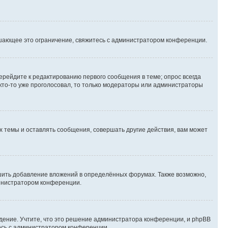
шающее это ограничение, свяжитесь с администратором конференции.
ерейдите к редактированию первого сообщения в теме; опрос всегда
 кто-то уже проголосовал, то только модераторы или администраторы
 темы и оставлять сообщения, совершать другие действия, вам может
шить добавление вложений в определённых форумах. Также возможно,
министратором конференции.
дение. Учтите, что это решение администратора конференции, и phpBB
тесь с администратором конференции.