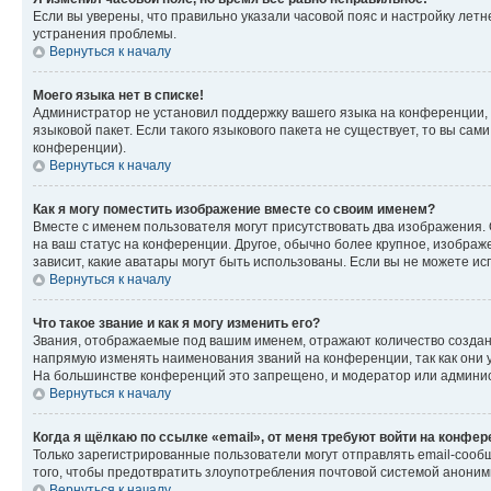
Если вы уверены, что правильно указали часовой пояс и настройку лет
устранения проблемы.
Вернуться к началу
Моего языка нет в списке!
Администратор не установил поддержку вашего языка на конференции, 
языковой пакет. Если такого языкового пакета не существует, то вы с
конференции).
Вернуться к началу
Как я могу поместить изображение вместе со своим именем?
Вместе с именем пользователя могут присутствовать два изображения. О
на ваш статус на конференции. Другое, обычно более крупное, изображе
зависит, какие аватары могут быть использованы. Если вы не можете 
Вернуться к началу
Что такое звание и как я могу изменить его?
Звания, отображаемые под вашим именем, отражают количество созда
напрямую изменять наименования званий на конференции, так как они 
На большинстве конференций это запрещено, и модератор или админис
Вернуться к началу
Когда я щёлкаю по ссылке «email», от меня требуют войти на конфе
Только зарегистрированные пользователи могут отправлять email-сооб
того, чтобы предотвратить злоупотребления почтовой системой анони
Вернуться к началу