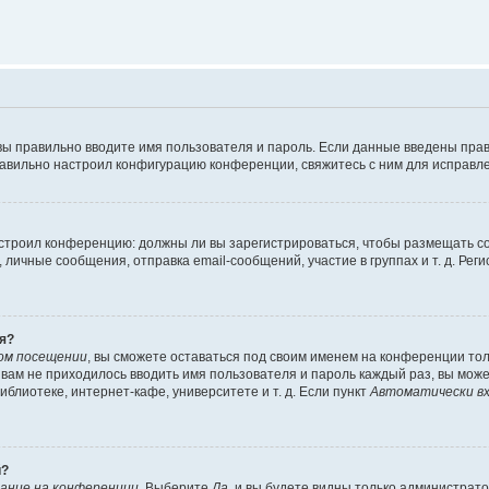
вы правильно вводите имя пользователя и пароль. Если данные введены прав
равильно настроил конфигурацию конференции, свяжитесь с ним для исправле
 настроил конференцию: должны ли вы зарегистрироваться, чтобы размещать 
чные сообщения, отправка email-сообщений, участие в группах и т. д. Регис
я?
ом посещении
, вы сможете оставаться под своим именем на конференции тол
ы вам не приходилось вводить имя пользователя и пароль каждый раз, вы мож
блиотеке, интернет-кафе, университете и т. д. Если пункт
Автоматически вх
й?
ание на конференции
. Выберите
Да
, и вы будете видны только администрат