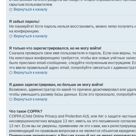
скрытым пользователем.
Вернуться к началу
Я забыл пароль!
Не паникуйте! Хотя пароль нельзя восстановить, можно легко получить
на конференцию.
Вернуться к началу
Я только что зарегистрировался, но не могу войти!
Сначала проверьте свои имя пользователя и пароль. Если они верны, т
На некоторых конференциях требуется, чтобы все новые учётные запис
было прислано email-сообщение, следуйте полученным инструкциям. Есл
что ввели правильный адрес email, попробуйте связаться с администра
Вернуться к началу
Я давно зарегистрирован, но больше не могу войти!
Возможно, администратор по какой-то причине деактивировал или удал
чтобы уменьшить размер базы данных. Если это произошло, попробуйте 
Вернуться к началу
Что такое COPPA?
COPPA (Child Online Privacy and Protection Act), или Акт о защите час
несовершеннолетних младше 13 лет, иметь на это письменное согласи
13 лет. Если вы не уверены, применимо ли это к вам, как к регистриру
рекомендаций по правовым вопросам и не является объектом юридичес
Примечание переводчика: в России данный акт не имеет юридическо