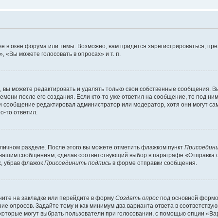
е в окне форума или темы. Возможно, вам придётся зарегистрироваться, пр
 «Вы можете голосовать в опросах» и т. п.
вы можете редактировать и удалять только свои собственные сообщения. В
емени после его создания. Если кто-то уже ответил на сообщение, то под ни
сли сообщение редактировал администратор или модератор, хотя они могут са
о-то ответил.
 личном разделе. После этого вы можете отметить флажком пункт
Присоедини
 вашим сообщениям, сделав соответствующий выбор в параграфе «Отправка 
х, убрав флажок
Присоединить подпись
в форме отправки сообщения.
ите на закладке или перейдите в форму
Создать опрос
под основной формой
ние опросов. Задайте тему и как минимум два варианта ответа в соответству
 которые могут выбрать пользователи при голосовании, с помощью опции «Вар