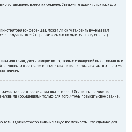
ильно установлено время на сервере. Уведомите администратора для
министратора конференции, может ли он установить нужный вам
жете получить на сайте phpBB (ссылка находится внизу страниц
атики или точки, указывающие на то, сколько сообщений вы оставили или
т администратора зависит, включена ли поддержка аватар, и от него же
ния причин.
пример, модераторов и администраторов. Обычно вы не можете
енужными сообщениями только для того, чтобы повысить своё звание.
ко если администратор включил такую возможность. Это сделано для