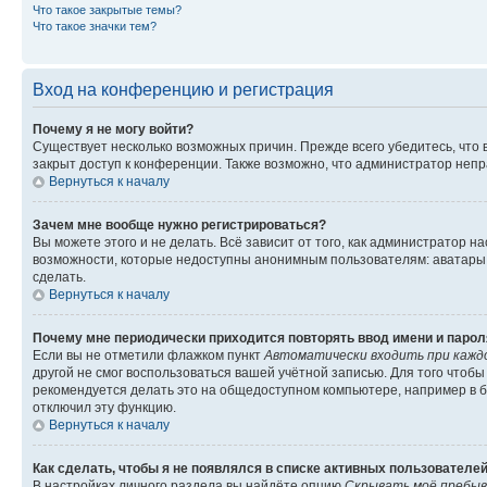
Что такое закрытые темы?
Что такое значки тем?
Вход на конференцию и регистрация
Почему я не могу войти?
Существует несколько возможных причин. Прежде всего убедитесь, что 
закрыт доступ к конференции. Также возможно, что администратор неп
Вернуться к началу
Зачем мне вообще нужно регистрироваться?
Вы можете этого и не делать. Всё зависит от того, как администратор
возможности, которые недоступны анонимным пользователям: аватары, ли
сделать.
Вернуться к началу
Почему мне периодически приходится повторять ввод имени и парол
Если вы не отметили флажком пункт
Автоматически входить при кажд
другой не смог воспользоваться вашей учётной записью. Для того чтоб
рекомендуется делать это на общедоступном компьютере, например в би
отключил эту функцию.
Вернуться к началу
Как сделать, чтобы я не появлялся в списке активных пользователе
В настройках личного раздела вы найдёте опцию
Скрывать моё пребыв