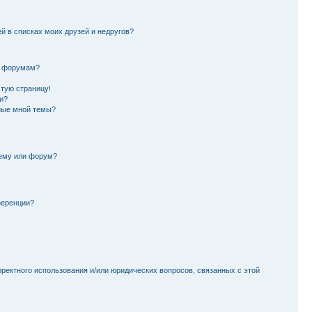
й в списках моих друзей и недругов?
и форумам?
стую страницу!
и?
ные мной темы?
тему или форум?
ференции?
рректного использования и/или юридических вопросов, связанных с этой