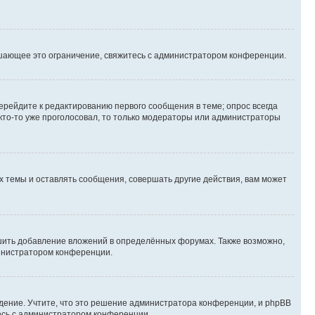
шающее это ограничение, свяжитесь с администратором конференции.
ерейдите к редактированию первого сообщения в теме; опрос всегда
 кто-то уже проголосовал, то только модераторы или администраторы
 темы и оставлять сообщения, совершать другие действия, вам может
шить добавление вложений в определённых форумах. Также возможно,
министратором конференции.
дение. Учтите, что это решение администратора конференции, и phpBB
тесь с администратором конференции.