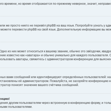
него времени, но время отображается по-прежнему неверное, значит, неправ
или же просто никто не перевёл phpBB на ваш язык. Попробуйте узнать у ад
ами можете перевести phpBB на свой язык. Дополнительную информацию вы мо
дно из них может относиться к вашему званию, обычно это звёздочки, квадр
ние известно как «аватара» и обычно уникально для каждого пользователя. О
использовать аватары, свяжитесь с администратором конференции для выясне
нных вами сообщений или идентифицируют определённых пользователей: на
установлены её администратором. Пожалуйста, не засоряйте конференцию н
тратор понизят значение вашего счётчика сообщений.
ренцию!
щения другим пользователям через встроенную в конференцию форму, и толь
мными пользователями.