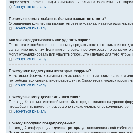
опрос будет постоянным) и возможность пользователей изменять вариан
Вернуться к началу
Почему я не могу добавить больше вариантов ответа?
Ограничение количества вариантов ответа устанавливается администр
Вернуться к началу
Как мне отредактировать или удалить опрос?
Так же, как и сообщения, опросы могут редактироваться только их соз
связан именно с ним. Если никто не успел проголосовать, то вы можете
могут отредактировать или удалить опрос. Это сделано для того, чтобы
Вернуться к началу
Почему мне недоступны некоторые форумы?
Некоторые форумы доступны только определённым пользователям или г
потребоваться специальное разрешение. Свяжитесь с модератором ил
Вернуться к началу
Почему я не могу добавлять вложения?
Право добавления вложений может быть предоставлено на уровне фору
что добавлять вложения разрешено только членам определённых групп.
Вернуться к началу
Почему я получил предупреждение?
На каждой конференции администраторы устанавливают свой собственн
Group не имеет никакого отношения к предупреждениям, вынесенным на