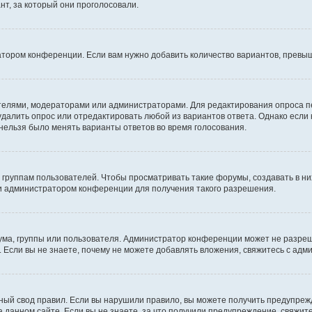
т, за который они проголосовали.
атором конференции. Если вам нужно добавить количество вариантов, превы
дателями, модераторами или администраторами. Для редактирования опроса п
 удалить опрос или отредактировать любой из вариантов ответа. Однако если
 нельзя было менять варианты ответов во время голосования.
руппам пользователей. Чтобы просматривать такие форумы, создавать в них
и администратором конференции для получения такого разрешения.
ма, группы или пользователя. Администратор конференции может не разре
 Если вы не знаете, почему не можете добавлять вложения, свяжитесь с ад
ый свод правил. Если вы нарушили правило, вы можете получить предупреж
 данном сайте. Если вы не знаете, за что получили предупреждение, свяжи