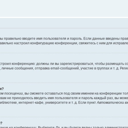
вы правильно вводите имя пользователя и пароль. Если данные введены прав
равильно настроил конфигурацию конференции, свяжитесь с ним для исправле
 настроил конференцию: должны ли вы зарегистрироваться, чтобы размещать 
чные сообщения, отправка email-сообщений, участие в группах и т. д. Регис
я?
ом посещении
, вы сможете оставаться под своим именем на конференции тол
ы вам не приходилось вводить имя пользователя и пароль каждый раз, вы мож
блиотеке, интернет-кафе, университете и т. д. Если пункт
Автоматически вх
й?
ание на конференции
. Выберите
Да
, и вы будете видны только администрат