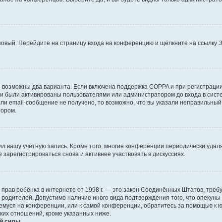
 новый. Перейдите на страницу входа на конференцию и щёлкните на ссылку
З
о возможны два варианта. Если включена поддержка COPPA и при регистрации 
и были активированы пользователями или администратором до входа в систе
и email-сообщение не получено, то возможно, что вы указали неправильный 
тором.
ил вашу учётную запись. Кроме того, многие конференции периодически уда
зарегистрироваться снова и активнее участвовать в дискуссиях.
тных прав ребёнка в интернете от 1998 г. — это закон Соединённых Штатов, т
е родителей. Допустимо наличие иного вида подтверждения того, что опек
ющемуся на конференции, или к самой конференции, обратитесь за помощью к 
ких отношений, кроме указанных ниже.
й силы.