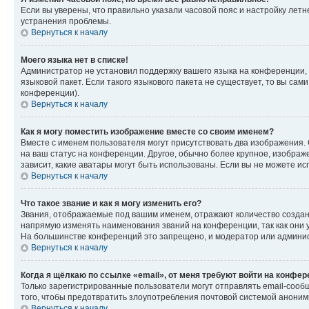
Если вы уверены, что правильно указали часовой пояс и настройку лет
устранения проблемы.
Вернуться к началу
Моего языка нет в списке!
Администратор не установил поддержку вашего языка на конференции, 
языковой пакет. Если такого языкового пакета не существует, то вы с
конференции).
Вернуться к началу
Как я могу поместить изображение вместе со своим именем?
Вместе с именем пользователя могут присутствовать два изображения. О
на ваш статус на конференции. Другое, обычно более крупное, изображе
зависит, какие аватары могут быть использованы. Если вы не можете 
Вернуться к началу
Что такое звание и как я могу изменить его?
Звания, отображаемые под вашим именем, отражают количество созда
напрямую изменять наименования званий на конференции, так как они 
На большинстве конференций это запрещено, и модератор или админис
Вернуться к началу
Когда я щёлкаю по ссылке «email», от меня требуют войти на конфе
Только зарегистрированные пользователи могут отправлять email-сооб
того, чтобы предотвратить злоупотребления почтовой системой анони
Вернуться к началу