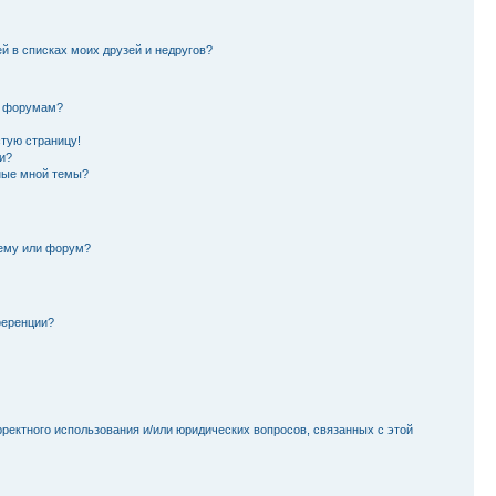
й в списках моих друзей и недругов?
и форумам?
стую страницу!
и?
ные мной темы?
тему или форум?
ференции?
рректного использования и/или юридических вопросов, связанных с этой