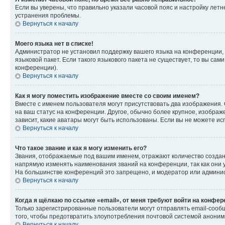
Если вы уверены, что правильно указали часовой пояс и настройку лет
устранения проблемы.
Вернуться к началу
Моего языка нет в списке!
Администратор не установил поддержку вашего языка на конференции, 
языковой пакет. Если такого языкового пакета не существует, то вы с
конференции).
Вернуться к началу
Как я могу поместить изображение вместе со своим именем?
Вместе с именем пользователя могут присутствовать два изображения. О
на ваш статус на конференции. Другое, обычно более крупное, изображе
зависит, какие аватары могут быть использованы. Если вы не можете 
Вернуться к началу
Что такое звание и как я могу изменить его?
Звания, отображаемые под вашим именем, отражают количество созда
напрямую изменять наименования званий на конференции, так как они 
На большинстве конференций это запрещено, и модератор или админис
Вернуться к началу
Когда я щёлкаю по ссылке «email», от меня требуют войти на конфе
Только зарегистрированные пользователи могут отправлять email-сооб
того, чтобы предотвратить злоупотребления почтовой системой анони
Вернуться к началу