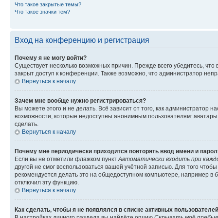
Что такое закрытые темы?
Что такое значки тем?
Вход на конференцию и регистрация
Почему я не могу войти?
Существует несколько возможных причин. Прежде всего убедитесь, что 
закрыт доступ к конференции. Также возможно, что администратор неп
Вернуться к началу
Зачем мне вообще нужно регистрироваться?
Вы можете этого и не делать. Всё зависит от того, как администратор
возможности, которые недоступны анонимным пользователям: аватары, ли
сделать.
Вернуться к началу
Почему мне периодически приходится повторять ввод имени и парол
Если вы не отметили флажком пункт
Автоматически входить при кажд
другой не смог воспользоваться вашей учётной записью. Для того чтоб
рекомендуется делать это на общедоступном компьютере, например в би
отключил эту функцию.
Вернуться к началу
Как сделать, чтобы я не появлялся в списке активных пользователе
В настройках личного раздела вы найдёте опцию
Скрывать моё пребыв