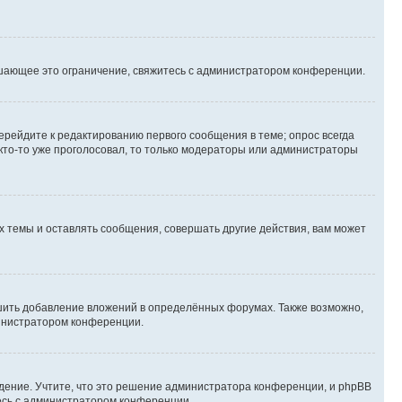
шающее это ограничение, свяжитесь с администратором конференции.
ерейдите к редактированию первого сообщения в теме; опрос всегда
 кто-то уже проголосовал, то только модераторы или администраторы
 темы и оставлять сообщения, совершать другие действия, вам может
шить добавление вложений в определённых форумах. Также возможно,
министратором конференции.
дение. Учтите, что это решение администратора конференции, и phpBB
тесь с администратором конференции.