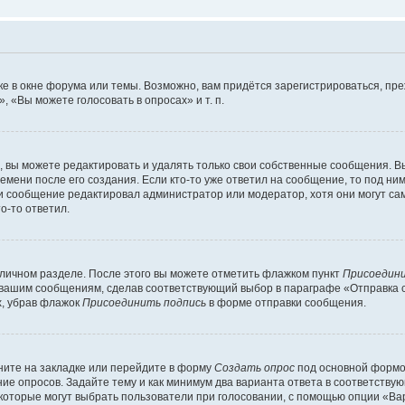
е в окне форума или темы. Возможно, вам придётся зарегистрироваться, пр
 «Вы можете голосовать в опросах» и т. п.
вы можете редактировать и удалять только свои собственные сообщения. В
емени после его создания. Если кто-то уже ответил на сообщение, то под ни
сли сообщение редактировал администратор или модератор, хотя они могут са
о-то ответил.
 личном разделе. После этого вы можете отметить флажком пункт
Присоедини
 вашим сообщениям, сделав соответствующий выбор в параграфе «Отправка 
х, убрав флажок
Присоединить подпись
в форме отправки сообщения.
ите на закладке или перейдите в форму
Создать опрос
под основной формой
ние опросов. Задайте тему и как минимум два варианта ответа в соответству
 которые могут выбрать пользователи при голосовании, с помощью опции «Вар