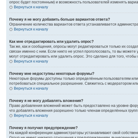
опрос будет постоянным) и возможность пользователей изменять вариан
Вернуться к началу
Почему я не могу добавить больше вариантов ответа?
Ограничение количества вариантов ответа устанавливается администр
Вернуться к началу
Как мне отредактировать или удалить опрос?
Так же, как и сообщения, опросы могут редактироваться только их соз
связан именно с ним. Если никто не успел проголосовать, то вы можете
могут отредактировать или удалить опрос. Это сделано для того, чтобы
Вернуться к началу
Почему мне недоступны некоторые форумы?
Некоторые форумы доступны только определённым пользователям или г
потребоваться специальное разрешение. Свяжитесь с модератором ил
Вернуться к началу
Почему я не могу добавлять вложения?
Право добавления вложений может быть предоставлено на уровне фору
что добавлять вложения разрешено только членам определённых групп.
Вернуться к началу
Почему я получил предупреждение?
На каждой конференции администраторы устанавливают свой собственн
Group не имеет никакого отношения к предупреждениям, вынесенным на