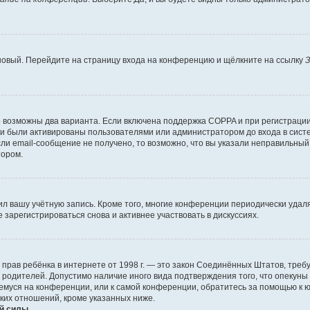
 новый. Перейдите на страницу входа на конференцию и щёлкните на ссылку
З
о возможны два варианта. Если включена поддержка COPPA и при регистрации 
и были активированы пользователями или администратором до входа в систе
и email-сообщение не получено, то возможно, что вы указали неправильный 
тором.
ил вашу учётную запись. Кроме того, многие конференции периодически уда
зарегистрироваться снова и активнее участвовать в дискуссиях.
тных прав ребёнка в интернете от 1998 г. — это закон Соединённых Штатов, т
е родителей. Допустимо наличие иного вида подтверждения того, что опек
ющемуся на конференции, или к самой конференции, обратитесь за помощью к 
ких отношений, кроме указанных ниже.
й силы.