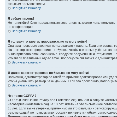
скрытым пользователем.
Вернуться к началу
Я забыл пароль!
Не паникуйте! Хотя пароль нельзя восстановить, можно легко получить
на конференцию.
Вернуться к началу
Я только что зарегистрировался, но не могу войти!
Сначала проверьте свои имя пользователя и пароль. Если они верны, т
На некоторых конференциях требуется, чтобы все новые учётные запис
было прислано email-сообщение, следуйте полученным инструкциям. Есл
что ввели правильный адрес email, попробуйте связаться с администра
Вернуться к началу
Я давно зарегистрирован, но больше не могу войти!
Возможно, администратор по какой-то причине деактивировал или удал
чтобы уменьшить размер базы данных. Если это произошло, попробуйте 
Вернуться к началу
Что такое COPPA?
COPPA (Child Online Privacy and Protection Act), или Акт о защите час
несовершеннолетних младше 13 лет, иметь на это письменное согласи
13 лет. Если вы не уверены, применимо ли это к вам, как к регистриру
рекомендаций по правовым вопросам и не является объектом юридичес
Примечание переводчика: в России данный акт не имеет юридическо