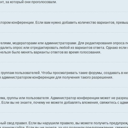
т, за который они проголосовали.
атором конференции. Если вам нужно добавить количество вариантов, превы
дателями, модераторами или администраторами. Для редактирования опроса п
 удалить опрос или отредактировать любой из вариантов ответа. Однако если
 нельзя было менять варианты ответов во время голосования.
руппам пользователей. Чтобы просматривать такие форумы, создавать в них
и администратором конференции для получения такого разрешения.
ма, группы или пользователя. Администратор конференции может не разре
 Если вы не знаете, почему не можете добавлять вложения, свяжитесь с ад
ый свод правил. Если вы нарушили правило, вы можете получить предупреж
 данном сайте. Если вы не знаете, за что получили предупреждение, свяжи