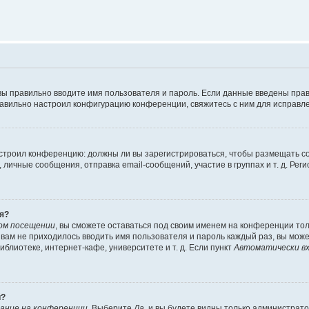
вы правильно вводите имя пользователя и пароль. Если данные введены прав
равильно настроил конфигурацию конференции, свяжитесь с ним для исправле
 настроил конференцию: должны ли вы зарегистрироваться, чтобы размещать 
чные сообщения, отправка email-сообщений, участие в группах и т. д. Регис
я?
ом посещении
, вы сможете оставаться под своим именем на конференции тол
ы вам не приходилось вводить имя пользователя и пароль каждый раз, вы мож
блиотеке, интернет-кафе, университете и т. д. Если пункт
Автоматически вх
й?
ание на конференции
. Выберите
Да
, и вы будете видны только администрат