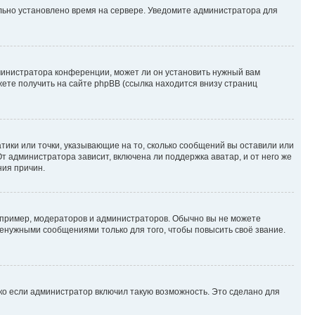
ильно установлено время на сервере. Уведомите администратора для
министратора конференции, может ли он установить нужный вам
жете получить на сайте phpBB (ссылка находится внизу страниц
атики или точки, указывающие на то, сколько сообщений вы оставили или
т администратора зависит, включена ли поддержка аватар, и от него же
ния причин.
пример, модераторов и администраторов. Обычно вы не можете
енужными сообщениями только для того, чтобы повысить своё звание.
ко если администратор включил такую возможность. Это сделано для