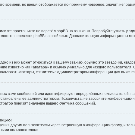
него времени, но время отображается по-прежнему неверное, значит, неправ
или же просто никто не перевёл phpBB на ваш язык. Попробуйте узнать у ад
ами можете перевести phpBB на свой язык. Дополнительную информацию вы мо
дно из них может относиться к вашему званию, обычно это звёздочки, квадр
ние известно как «аватара» и обычно уникально для каждого пользователя. О
использовать аватары, свяжитесь с администратором конференции для выясне
нных вами сообщений или идентифицируют определённых пользователей: на
установлены её администратором. Пожалуйста, не засоряйте конференцию н
тратор понизят значение вашего счётчика сообщений.
ренцию!
щения другим пользователям через встроенную в конференцию форму, и толь
мными пользователями.