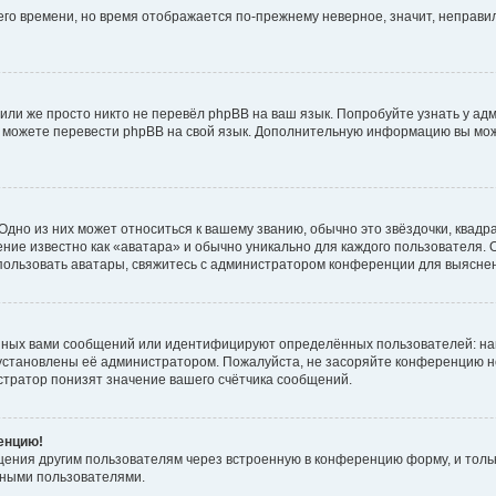
него времени, но время отображается по-прежнему неверное, значит, неправ
или же просто никто не перевёл phpBB на ваш язык. Попробуйте узнать у ад
ами можете перевести phpBB на свой язык. Дополнительную информацию вы мо
дно из них может относиться к вашему званию, обычно это звёздочки, квадр
ние известно как «аватара» и обычно уникально для каждого пользователя. О
использовать аватары, свяжитесь с администратором конференции для выясне
нных вами сообщений или идентифицируют определённых пользователей: на
установлены её администратором. Пожалуйста, не засоряйте конференцию н
тратор понизят значение вашего счётчика сообщений.
ренцию!
щения другим пользователям через встроенную в конференцию форму, и толь
мными пользователями.