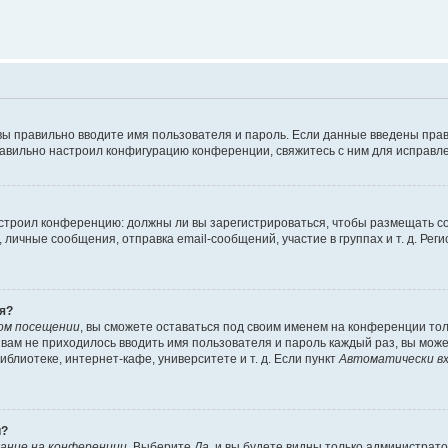
вы правильно вводите имя пользователя и пароль. Если данные введены прав
равильно настроил конфигурацию конференции, свяжитесь с ним для исправле
 настроил конференцию: должны ли вы зарегистрироваться, чтобы размещать 
чные сообщения, отправка email-сообщений, участие в группах и т. д. Регис
я?
ом посещении
, вы сможете оставаться под своим именем на конференции тол
ы вам не приходилось вводить имя пользователя и пароль каждый раз, вы мож
блиотеке, интернет-кафе, университете и т. д. Если пункт
Автоматически вх
й?
ание на конференции
. Выберите
Да
, и вы будете видны только администрат