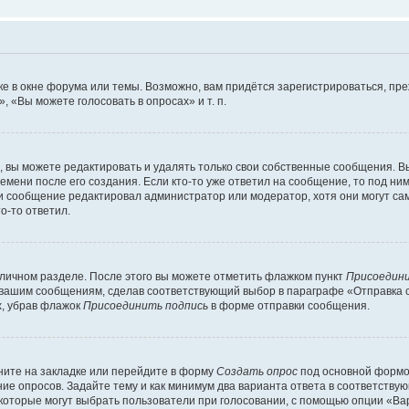
е в окне форума или темы. Возможно, вам придётся зарегистрироваться, пр
 «Вы можете голосовать в опросах» и т. п.
вы можете редактировать и удалять только свои собственные сообщения. В
емени после его создания. Если кто-то уже ответил на сообщение, то под ни
сли сообщение редактировал администратор или модератор, хотя они могут са
о-то ответил.
 личном разделе. После этого вы можете отметить флажком пункт
Присоедини
 вашим сообщениям, сделав соответствующий выбор в параграфе «Отправка 
х, убрав флажок
Присоединить подпись
в форме отправки сообщения.
ите на закладке или перейдите в форму
Создать опрос
под основной формой
ние опросов. Задайте тему и как минимум два варианта ответа в соответству
 которые могут выбрать пользователи при голосовании, с помощью опции «Вар