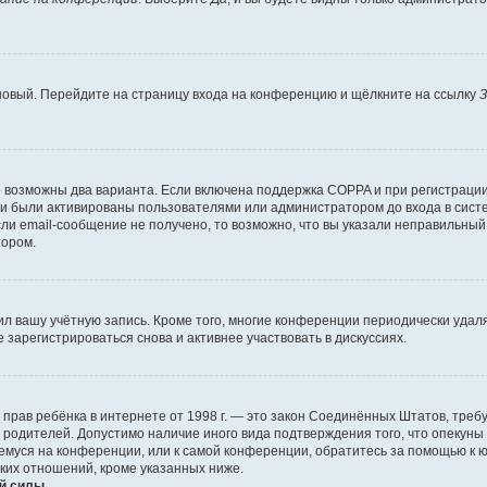
 новый. Перейдите на страницу входа на конференцию и щёлкните на ссылку
З
о возможны два варианта. Если включена поддержка COPPA и при регистрации 
и были активированы пользователями или администратором до входа в систе
и email-сообщение не получено, то возможно, что вы указали неправильный 
тором.
ил вашу учётную запись. Кроме того, многие конференции периодически уда
зарегистрироваться снова и активнее участвовать в дискуссиях.
тных прав ребёнка в интернете от 1998 г. — это закон Соединённых Штатов, т
е родителей. Допустимо наличие иного вида подтверждения того, что опек
ющемуся на конференции, или к самой конференции, обратитесь за помощью к 
ких отношений, кроме указанных ниже.
й силы.