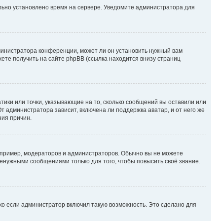
ильно установлено время на сервере. Уведомите администратора для
министратора конференции, может ли он установить нужный вам
жете получить на сайте phpBB (ссылка находится внизу страниц
атики или точки, указывающие на то, сколько сообщений вы оставили или
т администратора зависит, включена ли поддержка аватар, и от него же
ния причин.
пример, модераторов и администраторов. Обычно вы не можете
енужными сообщениями только для того, чтобы повысить своё звание.
ко если администратор включил такую возможность. Это сделано для