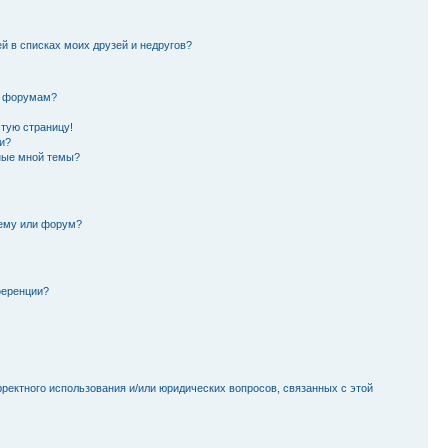
й в списках моих друзей и недругов?
и форумам?
стую страницу!
и?
ные мной темы?
тему или форум?
ференции?
рректного использования и/или юридических вопросов, связанных с этой