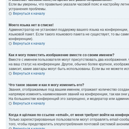
Если вы уверены, что правильно указали часовой пояс и настройку лет
устранения проблемы.
Вернуться к началу
Моего языка нет в списке!
Администратор не установил поддержку вашего языка на конференции, 
языковой пакет. Если такого языкового пакета не существует, то вы с
конференции).
Вернуться к началу
Как я могу поместить изображение вместе со своим именем?
Вместе с именем пользователя могут присутствовать два изображения. О
на ваш статус на конференции. Другое, обычно более крупное, изображе
зависит, какие аватары могут быть использованы. Если вы не можете 
Вернуться к началу
Что такое звание и как я могу изменить его?
Звания, отображаемые под вашим именем, отражают количество созда
напрямую изменять наименования званий на конференции, так как они 
На большинстве конференций это запрещено, и модератор или админис
Вернуться к началу
Когда я щёлкаю по ссылке «email», от меня требуют войти на конфе
Только зарегистрированные пользователи могут отправлять email-сооб
того, чтобы предотвратить злоупотребления почтовой системой анони
Вернуться к началу