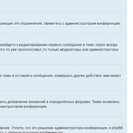
шающее это ограничение, свяжитесь с администратором конференции.
ерейдите к редактированию первого сообщения в теме; опрос всегда
 кто-то уже проголосовал, то только модераторы или администраторы
 темы и оставлять сообщения, совершать другие действия, вам может
шить добавление вложений в определённых форумах. Также возможно,
министратором конференции.
дение. Учтите, что это решение администратора конференции, и phpBB
тесь с администратором конференции.