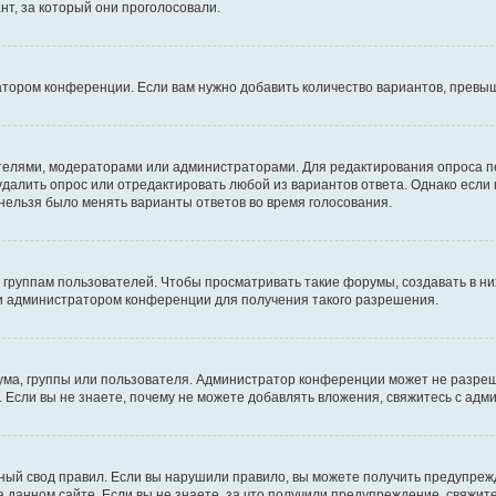
т, за который они проголосовали.
атором конференции. Если вам нужно добавить количество вариантов, превы
дателями, модераторами или администраторами. Для редактирования опроса п
 удалить опрос или отредактировать любой из вариантов ответа. Однако если
 нельзя было менять варианты ответов во время голосования.
руппам пользователей. Чтобы просматривать такие форумы, создавать в них
и администратором конференции для получения такого разрешения.
ма, группы или пользователя. Администратор конференции может не разре
 Если вы не знаете, почему не можете добавлять вложения, свяжитесь с ад
ый свод правил. Если вы нарушили правило, вы можете получить предупреж
 данном сайте. Если вы не знаете, за что получили предупреждение, свяжи