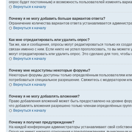
опрос будет постоянным) и возможность пользователей изменять вариан
Вернуться к началу
Почему я не могу добавить больше вариантов ответа?
Ограничение количества вариантов ответа устанавливается администр
Вернуться к началу
Как мне отредактировать или удалить опрос?
Так же, как и сообщения, опросы могут редактироваться только их соз
связан именно с ним. Если никто не успел проголосовать, то вы можете
могут отредактировать или удалить опрос. Это сделано для того, чтобы
Вернуться к началу
Почему мне недоступны некоторые форумы?
Некоторые форумы доступны только определённым пользователям или г
потребоваться специальное разрешение. Свяжитесь с модератором ил
Вернуться к началу
Почему я не могу добавлять вложения?
Право добавления вложений может быть предоставлено на уровне фору
что добавлять вложения разрешено только членам определённых групп.
Вернуться к началу
Почему я получил предупреждение?
На каждой конференции администраторы устанавливают свой собственн
Group не имеет никакого отношения к предупреждениям, вынесенным на