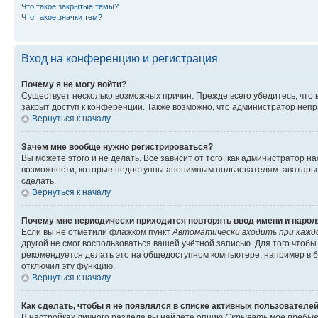
Что такое закрытые темы?
Что такое значки тем?
Вход на конференцию и регистрация
Почему я не могу войти?
Существует несколько возможных причин. Прежде всего убедитесь, что 
закрыт доступ к конференции. Также возможно, что администратор неп
Вернуться к началу
Зачем мне вообще нужно регистрироваться?
Вы можете этого и не делать. Всё зависит от того, как администратор
возможности, которые недоступны анонимным пользователям: аватары, ли
сделать.
Вернуться к началу
Почему мне периодически приходится повторять ввод имени и парол
Если вы не отметили флажком пункт
Автоматически входить при кажд
другой не смог воспользоваться вашей учётной записью. Для того чтоб
рекомендуется делать это на общедоступном компьютере, например в би
отключил эту функцию.
Вернуться к началу
Как сделать, чтобы я не появлялся в списке активных пользователе
В настройках личного раздела вы найдёте опцию
Скрывать моё пребыв