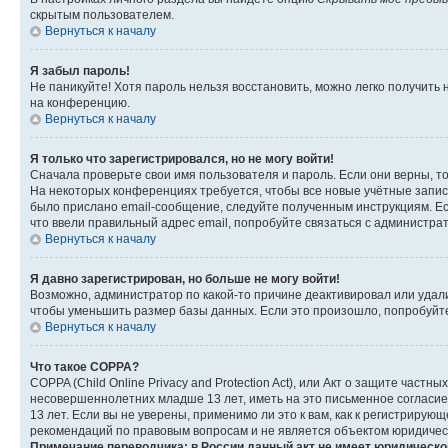
скрытым пользователем.
Вернуться к началу
Я забыл пароль!
Не паникуйте! Хотя пароль нельзя восстановить, можно легко получить
на конференцию.
Вернуться к началу
Я только что зарегистрировался, но не могу войти!
Сначала проверьте свои имя пользователя и пароль. Если они верны, т
На некоторых конференциях требуется, чтобы все новые учётные запис
было прислано email-сообщение, следуйте полученным инструкциям. Есл
что ввели правильный адрес email, попробуйте связаться с администра
Вернуться к началу
Я давно зарегистрирован, но больше не могу войти!
Возможно, администратор по какой-то причине деактивировал или удал
чтобы уменьшить размер базы данных. Если это произошло, попробуйте 
Вернуться к началу
Что такое COPPA?
COPPA (Child Online Privacy and Protection Act), или Акт о защите час
несовершеннолетних младше 13 лет, иметь на это письменное согласи
13 лет. Если вы не уверены, применимо ли это к вам, как к регистриру
рекомендаций по правовым вопросам и не является объектом юридичес
Примечание переводчика: в России данный акт не имеет юридическо