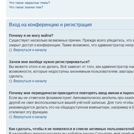
Что такое закрытые темы?
Что такое значки тем?
Вход на конференцию и регистрация
Почему я не могу войти?
Существует несколько возможных причин. Прежде всего убедитесь, что 
закрыт доступ к конференции. Также возможно, что администратор неп
Вернуться к началу
Зачем мне вообще нужно регистрироваться?
Вы можете этого и не делать. Всё зависит от того, как администратор
возможности, которые недоступны анонимным пользователям: аватары, ли
сделать.
Вернуться к началу
Почему мне периодически приходится повторять ввод имени и парол
Если вы не отметили флажком пункт
Автоматически входить при кажд
другой не смог воспользоваться вашей учётной записью. Для того чтоб
рекомендуется делать это на общедоступном компьютере, например в би
отключил эту функцию.
Вернуться к началу
Как сделать, чтобы я не появлялся в списке активных пользователе
В настройках личного раздела вы найдёте опцию
Скрывать моё пребыв