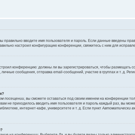
вы правильно вводите имя пользователя и пароль. Если данные введены прав
равильно настроил конфигурацию конференции, свяжитесь с ним для исправле
 настроил конференцию: должны ли вы зарегистрироваться, чтобы размещать 
чные сообщения, отправка email-сообщений, участие в группах и т. д. Регис
я?
ом посещении
, вы сможете оставаться под своим именем на конференции тол
ы вам не приходилось вводить имя пользователя и пароль каждый раз, вы мож
блиотеке, интернет-кафе, университете и т. д. Если пункт
Автоматически вх
й?
ание на конференции
. Выберите
Да
, и вы будете видны только администрат