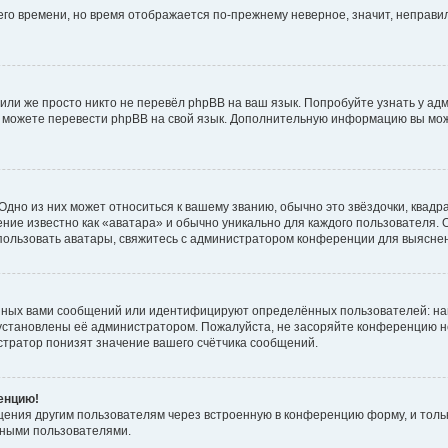
него времени, но время отображается по-прежнему неверное, значит, неправ
или же просто никто не перевёл phpBB на ваш язык. Попробуйте узнать у ад
ами можете перевести phpBB на свой язык. Дополнительную информацию вы мо
дно из них может относиться к вашему званию, обычно это звёздочки, квадр
ние известно как «аватара» и обычно уникально для каждого пользователя. О
использовать аватары, свяжитесь с администратором конференции для выясне
нных вами сообщений или идентифицируют определённых пользователей: на
установлены её администратором. Пожалуйста, не засоряйте конференцию н
тратор понизят значение вашего счётчика сообщений.
ренцию!
щения другим пользователям через встроенную в конференцию форму, и толь
мными пользователями.