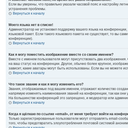
Если вы уверены, что правильно указали часовой пояс и настройку лет
устранения проблемы.
Вернуться к началу
Моего языка нет в списке!
Администратор не установил поддержку вашего языка на конференции, 
языковой пакет. Если такого языкового пакета не существует, то вы с
конференции).
Вернуться к началу
Как я могу поместить изображение вместе со своим именем?
Вместе с именем пользователя могут присутствовать два изображения. О
на ваш статус на конференции. Другое, обычно более крупное, изображе
зависит, какие аватары могут быть использованы. Если вы не можете 
Вернуться к началу
Что такое звание и как я могу изменить его?
Звания, отображаемые под вашим именем, отражают количество созда
напрямую изменять наименования званий на конференции, так как они 
На большинстве конференций это запрещено, и модератор или админис
Вернуться к началу
Когда я щёлкаю по ссылке «email», от меня требуют войти на конфе
Только зарегистрированные пользователи могут отправлять email-сооб
того, чтобы предотвратить злоупотребления почтовой системой анони
Вернуться к началу