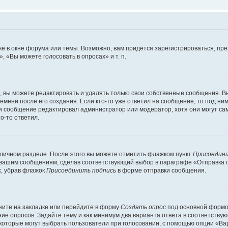
е в окне форума или темы. Возможно, вам придётся зарегистрироваться, пр
 «Вы можете голосовать в опросах» и т. п.
вы можете редактировать и удалять только свои собственные сообщения. В
емени после его создания. Если кто-то уже ответил на сообщение, то под ни
сли сообщение редактировал администратор или модератор, хотя они могут са
о-то ответил.
 личном разделе. После этого вы можете отметить флажком пункт
Присоедини
 вашим сообщениям, сделав соответствующий выбор в параграфе «Отправка 
х, убрав флажок
Присоединить подпись
в форме отправки сообщения.
ите на закладке или перейдите в форму
Создать опрос
под основной формой
ние опросов. Задайте тему и как минимум два варианта ответа в соответству
 которые могут выбрать пользователи при голосовании, с помощью опции «Вар