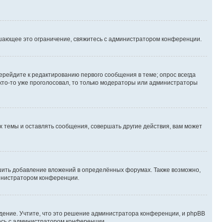
шающее это ограничение, свяжитесь с администратором конференции.
ерейдите к редактированию первого сообщения в теме; опрос всегда
 кто-то уже проголосовал, то только модераторы или администраторы
 темы и оставлять сообщения, совершать другие действия, вам может
шить добавление вложений в определённых форумах. Также возможно,
министратором конференции.
дение. Учтите, что это решение администратора конференции, и phpBB
тесь с администратором конференции.