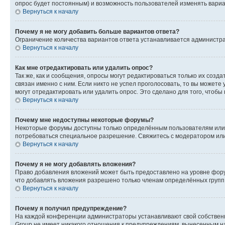
опрос будет постоянным) и возможность пользователей изменять вариан
Вернуться к началу
Почему я не могу добавить больше вариантов ответа?
Ограничение количества вариантов ответа устанавливается администр
Вернуться к началу
Как мне отредактировать или удалить опрос?
Так же, как и сообщения, опросы могут редактироваться только их соз
связан именно с ним. Если никто не успел проголосовать, то вы можете
могут отредактировать или удалить опрос. Это сделано для того, чтобы
Вернуться к началу
Почему мне недоступны некоторые форумы?
Некоторые форумы доступны только определённым пользователям или г
потребоваться специальное разрешение. Свяжитесь с модератором ил
Вернуться к началу
Почему я не могу добавлять вложения?
Право добавления вложений может быть предоставлено на уровне фору
что добавлять вложения разрешено только членам определённых групп.
Вернуться к началу
Почему я получил предупреждение?
На каждой конференции администраторы устанавливают свой собственн
Group не имеет никакого отношения к предупреждениям, вынесенным на