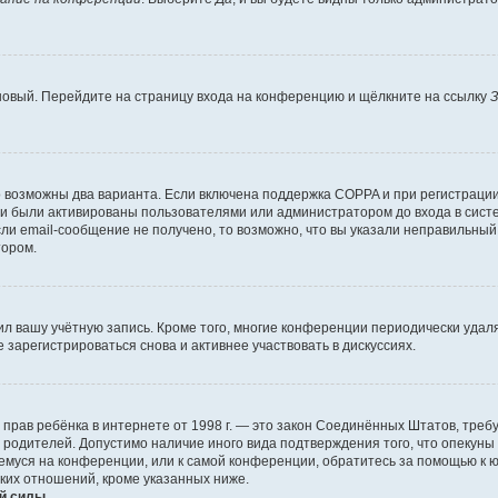
 новый. Перейдите на страницу входа на конференцию и щёлкните на ссылку
З
о возможны два варианта. Если включена поддержка COPPA и при регистрации 
и были активированы пользователями или администратором до входа в систе
и email-сообщение не получено, то возможно, что вы указали неправильный 
тором.
ил вашу учётную запись. Кроме того, многие конференции периодически уда
зарегистрироваться снова и активнее участвовать в дискуссиях.
тных прав ребёнка в интернете от 1998 г. — это закон Соединённых Штатов, т
е родителей. Допустимо наличие иного вида подтверждения того, что опек
ющемуся на конференции, или к самой конференции, обратитесь за помощью к 
ких отношений, кроме указанных ниже.
й силы.