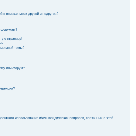
й в списках моих друзей и недругов?
и форумам?
стую страницу!
и?
ные мной темы?
тему или форум?
ференции?
рректного использования и/или юридических вопросов, связанных с этой