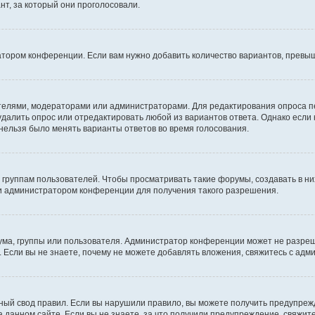
т, за который они проголосовали.
атором конференции. Если вам нужно добавить количество вариантов, превы
дателями, модераторами или администраторами. Для редактирования опроса п
 удалить опрос или отредактировать любой из вариантов ответа. Однако если
 нельзя было менять варианты ответов во время голосования.
руппам пользователей. Чтобы просматривать такие форумы, создавать в них
и администратором конференции для получения такого разрешения.
ма, группы или пользователя. Администратор конференции может не разре
 Если вы не знаете, почему не можете добавлять вложения, свяжитесь с ад
ый свод правил. Если вы нарушили правило, вы можете получить предупреж
 данном сайте. Если вы не знаете, за что получили предупреждение, свяжи