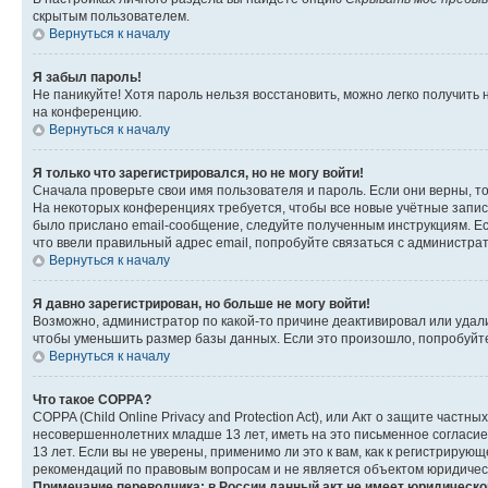
скрытым пользователем.
Вернуться к началу
Я забыл пароль!
Не паникуйте! Хотя пароль нельзя восстановить, можно легко получить
на конференцию.
Вернуться к началу
Я только что зарегистрировался, но не могу войти!
Сначала проверьте свои имя пользователя и пароль. Если они верны, т
На некоторых конференциях требуется, чтобы все новые учётные запис
было прислано email-сообщение, следуйте полученным инструкциям. Есл
что ввели правильный адрес email, попробуйте связаться с администра
Вернуться к началу
Я давно зарегистрирован, но больше не могу войти!
Возможно, администратор по какой-то причине деактивировал или удал
чтобы уменьшить размер базы данных. Если это произошло, попробуйте 
Вернуться к началу
Что такое COPPA?
COPPA (Child Online Privacy and Protection Act), или Акт о защите час
несовершеннолетних младше 13 лет, иметь на это письменное согласи
13 лет. Если вы не уверены, применимо ли это к вам, как к регистриру
рекомендаций по правовым вопросам и не является объектом юридичес
Примечание переводчика: в России данный акт не имеет юридическо