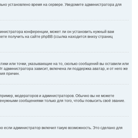
ильно установлено время на сервере. Уведомите администратора для
министратора конференции, может ли он установить нужный вам
жете получить на сайте phpBB (ссылка находится внизу страниц
атики или точки, указывающие на то, сколько сообщений вы оставили или
т администратора зависит, включена ли поддержка аватар, и от него же
ния причин.
пример, модераторов и администраторов. Обычно вы не можете
енужными сообщениями только для того, чтобы повысить своё звание.
ко если администратор включил такую возможность. Это сделано для