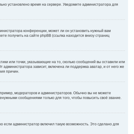
ильно установлено время на сервере. Уведомите администратора для
министратора конференции, может ли он установить нужный вам
жете получить на сайте phpBB (ссылка находится внизу страниц
атики или точки, указывающие на то, сколько сообщений вы оставили или
т администратора зависит, включена ли поддержка аватар, и от него же
ния причин.
пример, модераторов и администраторов. Обычно вы не можете
енужными сообщениями только для того, чтобы повысить своё звание.
ко если администратор включил такую возможность. Это сделано для