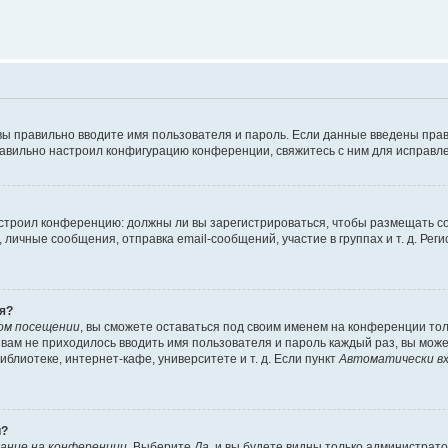
вы правильно вводите имя пользователя и пароль. Если данные введены прав
равильно настроил конфигурацию конференции, свяжитесь с ним для исправле
 настроил конференцию: должны ли вы зарегистрироваться, чтобы размещать 
чные сообщения, отправка email-сообщений, участие в группах и т. д. Регис
я?
ом посещении
, вы сможете оставаться под своим именем на конференции тол
ы вам не приходилось вводить имя пользователя и пароль каждый раз, вы мож
блиотеке, интернет-кафе, университете и т. д. Если пункт
Автоматически вх
й?
ание на конференции
. Выберите
Да
, и вы будете видны только администрат