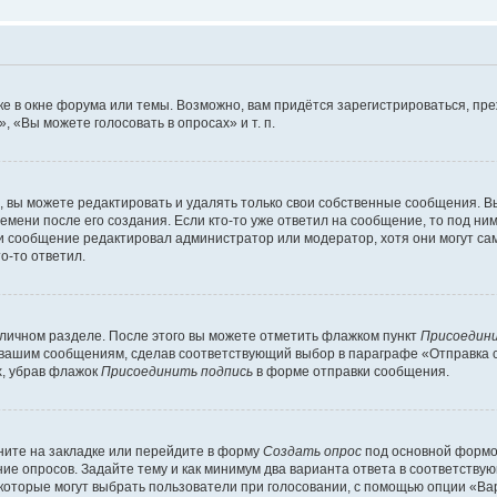
е в окне форума или темы. Возможно, вам придётся зарегистрироваться, пр
 «Вы можете голосовать в опросах» и т. п.
вы можете редактировать и удалять только свои собственные сообщения. В
емени после его создания. Если кто-то уже ответил на сообщение, то под ни
сли сообщение редактировал администратор или модератор, хотя они могут са
о-то ответил.
 личном разделе. После этого вы можете отметить флажком пункт
Присоедини
 вашим сообщениям, сделав соответствующий выбор в параграфе «Отправка 
х, убрав флажок
Присоединить подпись
в форме отправки сообщения.
ите на закладке или перейдите в форму
Создать опрос
под основной формой
ние опросов. Задайте тему и как минимум два варианта ответа в соответству
 которые могут выбрать пользователи при голосовании, с помощью опции «Вар