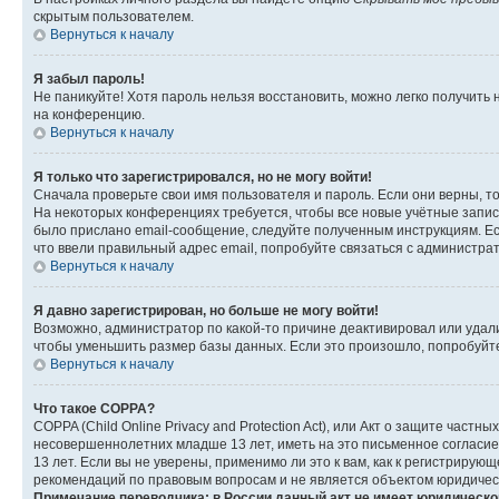
скрытым пользователем.
Вернуться к началу
Я забыл пароль!
Не паникуйте! Хотя пароль нельзя восстановить, можно легко получить
на конференцию.
Вернуться к началу
Я только что зарегистрировался, но не могу войти!
Сначала проверьте свои имя пользователя и пароль. Если они верны, т
На некоторых конференциях требуется, чтобы все новые учётные запис
было прислано email-сообщение, следуйте полученным инструкциям. Есл
что ввели правильный адрес email, попробуйте связаться с администра
Вернуться к началу
Я давно зарегистрирован, но больше не могу войти!
Возможно, администратор по какой-то причине деактивировал или удал
чтобы уменьшить размер базы данных. Если это произошло, попробуйте 
Вернуться к началу
Что такое COPPA?
COPPA (Child Online Privacy and Protection Act), или Акт о защите час
несовершеннолетних младше 13 лет, иметь на это письменное согласи
13 лет. Если вы не уверены, применимо ли это к вам, как к регистриру
рекомендаций по правовым вопросам и не является объектом юридичес
Примечание переводчика: в России данный акт не имеет юридическо