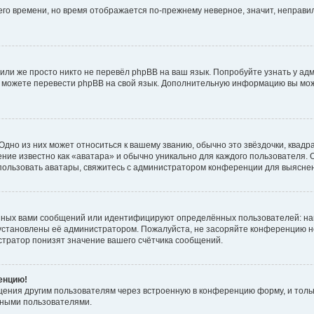
него времени, но время отображается по-прежнему неверное, значит, неправ
или же просто никто не перевёл phpBB на ваш язык. Попробуйте узнать у ад
ами можете перевести phpBB на свой язык. Дополнительную информацию вы мо
дно из них может относиться к вашему званию, обычно это звёздочки, квадр
ние известно как «аватара» и обычно уникально для каждого пользователя. О
использовать аватары, свяжитесь с администратором конференции для выясне
нных вами сообщений или идентифицируют определённых пользователей: на
установлены её администратором. Пожалуйста, не засоряйте конференцию н
тратор понизят значение вашего счётчика сообщений.
ренцию!
щения другим пользователям через встроенную в конференцию форму, и толь
мными пользователями.