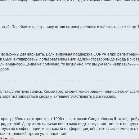
 новый. Перейдите на страницу входа на конференцию и щёлкните на ссылку
З
о возможны два варианта. Если включена поддержка COPPA и при регистрации 
и были активированы пользователями или администратором до входа в систе
и email-сообщение не получено, то возможно, что вы указали неправильный 
тором.
ил вашу учётную запись. Кроме того, многие конференции периодически уда
зарегистрироваться снова и активнее участвовать в дискуссиях.
тных прав ребёнка в интернете от 1998 г. — это закон Соединённых Штатов, т
е родителей. Допустимо наличие иного вида подтверждения того, что опек
ющемуся на конференции, или к самой конференции, обратитесь за помощью к 
ких отношений, кроме указанных ниже.
й силы.