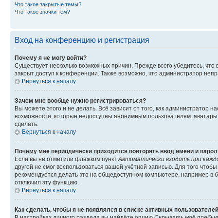
Что такое закрытые темы?
Что такое значки тем?
Вход на конференцию и регистрация
Почему я не могу войти?
Существует несколько возможных причин. Прежде всего убедитесь, что 
закрыт доступ к конференции. Также возможно, что администратор неп
Вернуться к началу
Зачем мне вообще нужно регистрироваться?
Вы можете этого и не делать. Всё зависит от того, как администратор
возможности, которые недоступны анонимным пользователям: аватары, ли
сделать.
Вернуться к началу
Почему мне периодически приходится повторять ввод имени и парол
Если вы не отметили флажком пункт
Автоматически входить при кажд
другой не смог воспользоваться вашей учётной записью. Для того чтоб
рекомендуется делать это на общедоступном компьютере, например в би
отключил эту функцию.
Вернуться к началу
Как сделать, чтобы я не появлялся в списке активных пользователе
В настройках личного раздела вы найдёте опцию
Скрывать моё пребыв