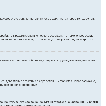
шающее это ограничение, свяжитесь с администратором конференции.
ерейдите к редактированию первого сообщения в теме; опрос всегда
 кто-то уже проголосовал, то только модераторы или администраторы
 темы и оставлять сообщения, совершать другие действия, вам может
шить добавление вложений в определённых форумах. Также возможно,
министратором конференции.
дение. Учтите, что это решение администратора конференции, и phpBB
тесь с администратором конференции.