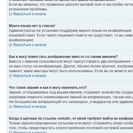
Если вы уверены, что правильно указали часовой пояс и настройку лет
устранения проблемы.
Вернуться к началу
Моего языка нет в списке!
Администратор не установил поддержку вашего языка на конференции, 
языковой пакет. Если такого языкового пакета не существует, то вы с
конференции).
Вернуться к началу
Как я могу поместить изображение вместе со своим именем?
Вместе с именем пользователя могут присутствовать два изображения. О
на ваш статус на конференции. Другое, обычно более крупное, изображе
зависит, какие аватары могут быть использованы. Если вы не можете 
Вернуться к началу
Что такое звание и как я могу изменить его?
Звания, отображаемые под вашим именем, отражают количество созда
напрямую изменять наименования званий на конференции, так как они 
На большинстве конференций это запрещено, и модератор или админис
Вернуться к началу
Когда я щёлкаю по ссылке «email», от меня требуют войти на конфе
Только зарегистрированные пользователи могут отправлять email-сооб
того, чтобы предотвратить злоупотребления почтовой системой анони
Вернуться к началу