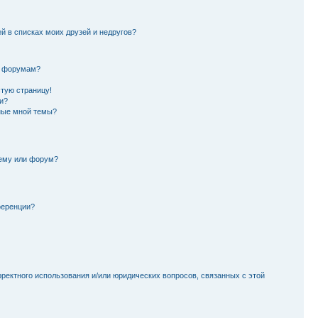
й в списках моих друзей и недругов?
и форумам?
стую страницу!
и?
ные мной темы?
тему или форум?
ференции?
рректного использования и/или юридических вопросов, связанных с этой