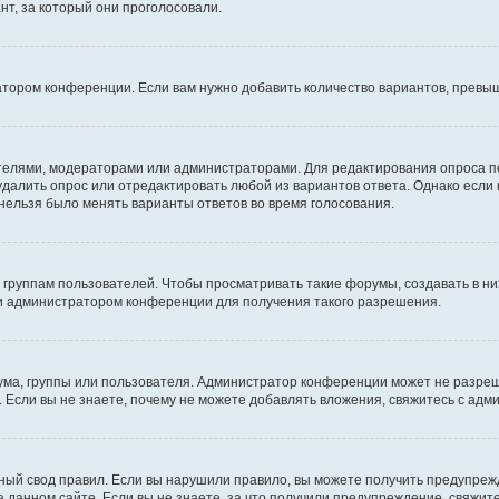
т, за который они проголосовали.
атором конференции. Если вам нужно добавить количество вариантов, превы
дателями, модераторами или администраторами. Для редактирования опроса п
 удалить опрос или отредактировать любой из вариантов ответа. Однако если
 нельзя было менять варианты ответов во время голосования.
руппам пользователей. Чтобы просматривать такие форумы, создавать в них
и администратором конференции для получения такого разрешения.
ма, группы или пользователя. Администратор конференции может не разре
 Если вы не знаете, почему не можете добавлять вложения, свяжитесь с ад
ый свод правил. Если вы нарушили правило, вы можете получить предупреж
 данном сайте. Если вы не знаете, за что получили предупреждение, свяжи