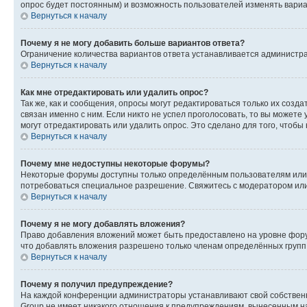
опрос будет постоянным) и возможность пользователей изменять вариан
Вернуться к началу
Почему я не могу добавить больше вариантов ответа?
Ограничение количества вариантов ответа устанавливается администр
Вернуться к началу
Как мне отредактировать или удалить опрос?
Так же, как и сообщения, опросы могут редактироваться только их соз
связан именно с ним. Если никто не успел проголосовать, то вы можете
могут отредактировать или удалить опрос. Это сделано для того, чтобы
Вернуться к началу
Почему мне недоступны некоторые форумы?
Некоторые форумы доступны только определённым пользователям или г
потребоваться специальное разрешение. Свяжитесь с модератором ил
Вернуться к началу
Почему я не могу добавлять вложения?
Право добавления вложений может быть предоставлено на уровне фору
что добавлять вложения разрешено только членам определённых групп.
Вернуться к началу
Почему я получил предупреждение?
На каждой конференции администраторы устанавливают свой собственн
Group не имеет никакого отношения к предупреждениям, вынесенным на