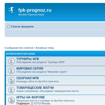
fpk-prognoz.ru
Футбол-Прогноз Клуб
Список форумов
Сообщения без ответов
•
Активные темы
ФУТБОЛ-ПРОГНОЗ КЛУБ
ТУРНИРЫ ФПК
Обсуждение игр раздела "Турниры ФПК"
МИРОВАЯ СЕРИЯ
Обсуждение игр раздела "Мировая серия"
СБОРНАЯ ФПК
Команда сайта по футбол-прогнозу
ТОВАРИЩЕСКИЕ МАТЧИ
Ищем соперников, обсуждаем товарищеские матчи
ИГРЫ НА ФОРУМЕ
Форумные матчи и турниры по футбол-прогнозу
Подфорум:
ТОТО-Russia