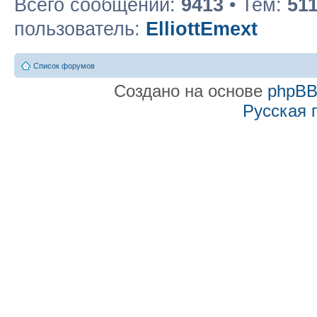
Всего сообщений:
9413
• Тем:
51
пользователь:
ElliottEmext
Список форумов
Создано на основе
phpB
Русская 