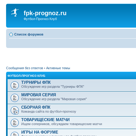
fpk-prognoz.ru
Футбол-Прогноз Клуб
Список форумов
Сообщения без ответов
•
Активные темы
ФУТБОЛ-ПРОГНОЗ КЛУБ
ТУРНИРЫ ФПК
Обсуждение игр раздела "Турниры ФПК"
МИРОВАЯ СЕРИЯ
Обсуждение игр раздела "Мировая серия"
СБОРНАЯ ФПК
Команда сайта по футбол-прогнозу
ТОВАРИЩЕСКИЕ МАТЧИ
Ищем соперников, обсуждаем товарищеские матчи
ИГРЫ НА ФОРУМЕ