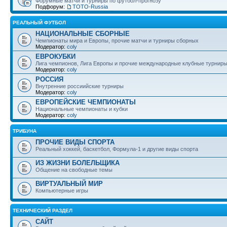
Форумные матчи и турниры по футбол-прогнозу
Подфорум:
ТОТО-Russia
РЕАЛЬНЫЙ ФУТБОЛ
НАЦИОНАЛЬНЫЕ СБОРНЫЕ
Чемпионаты мира и Европы, прочие матчи и турниры сборных
Модератор:
coly
ЕВРОКУБКИ
Лига чемпионов, Лига Европы и прочие международные клубные турнир
Модератор:
coly
РОССИЯ
Внутренние россиийские турниры
Модератор:
coly
ЕВРОПЕЙСКИЕ ЧЕМПИОНАТЫ
Национальные чемпионаты и кубки
Модератор:
coly
ТРИБУНА
ПРОЧИЕ ВИДЫ СПОРТА
Реальный хоккей, баскетбол, Формула-1 и другие виды спорта
ИЗ ЖИЗНИ БОЛЕЛЬЩИКА
Общение на свободные темы
ВИРТУАЛЬНЫЙ МИР
Компьютерные игры
ТЕХНИЧЕСКИЙ РАЗДЕЛ
САЙТ