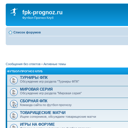
fpk-prognoz.ru
Футбол-Прогноз Клуб
Список форумов
Сообщения без ответов
•
Активные темы
ФУТБОЛ-ПРОГНОЗ КЛУБ
ТУРНИРЫ ФПК
Обсуждение игр раздела "Турниры ФПК"
МИРОВАЯ СЕРИЯ
Обсуждение игр раздела "Мировая серия"
СБОРНАЯ ФПК
Команда сайта по футбол-прогнозу
ТОВАРИЩЕСКИЕ МАТЧИ
Ищем соперников, обсуждаем товарищеские матчи
ИГРЫ НА ФОРУМЕ