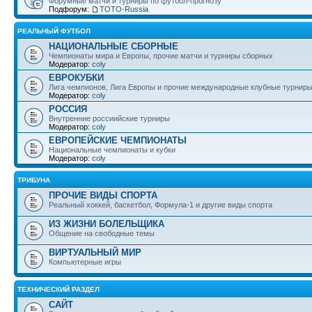
Форумные матчи и турниры по футбол-прогнозу
Подфорум:
ТОТО-Russia
РЕАЛЬНЫЙ ФУТБОЛ
НАЦИОНАЛЬНЫЕ СБОРНЫЕ
Чемпионаты мира и Европы, прочие матчи и турниры сборных
Модератор:
coly
ЕВРОКУБКИ
Лига чемпионов, Лига Европы и прочие международные клубные турнир
Модератор:
coly
РОССИЯ
Внутренние россиийские турниры
Модератор:
coly
ЕВРОПЕЙСКИЕ ЧЕМПИОНАТЫ
Национальные чемпионаты и кубки
Модератор:
coly
ТРИБУНА
ПРОЧИЕ ВИДЫ СПОРТА
Реальный хоккей, баскетбол, Формула-1 и другие виды спорта
ИЗ ЖИЗНИ БОЛЕЛЬЩИКА
Общение на свободные темы
ВИРТУАЛЬНЫЙ МИР
Компьютерные игры
ТЕХНИЧЕСКИЙ РАЗДЕЛ
САЙТ