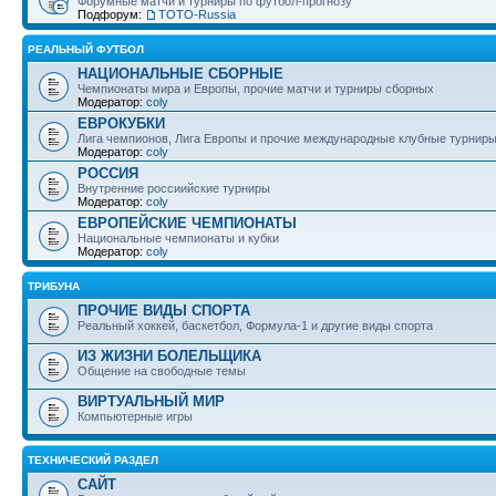
Форумные матчи и турниры по футбол-прогнозу
Подфорум:
ТОТО-Russia
РЕАЛЬНЫЙ ФУТБОЛ
НАЦИОНАЛЬНЫЕ СБОРНЫЕ
Чемпионаты мира и Европы, прочие матчи и турниры сборных
Модератор:
coly
ЕВРОКУБКИ
Лига чемпионов, Лига Европы и прочие международные клубные турнир
Модератор:
coly
РОССИЯ
Внутренние россиийские турниры
Модератор:
coly
ЕВРОПЕЙСКИЕ ЧЕМПИОНАТЫ
Национальные чемпионаты и кубки
Модератор:
coly
ТРИБУНА
ПРОЧИЕ ВИДЫ СПОРТА
Реальный хоккей, баскетбол, Формула-1 и другие виды спорта
ИЗ ЖИЗНИ БОЛЕЛЬЩИКА
Общение на свободные темы
ВИРТУАЛЬНЫЙ МИР
Компьютерные игры
ТЕХНИЧЕСКИЙ РАЗДЕЛ
САЙТ