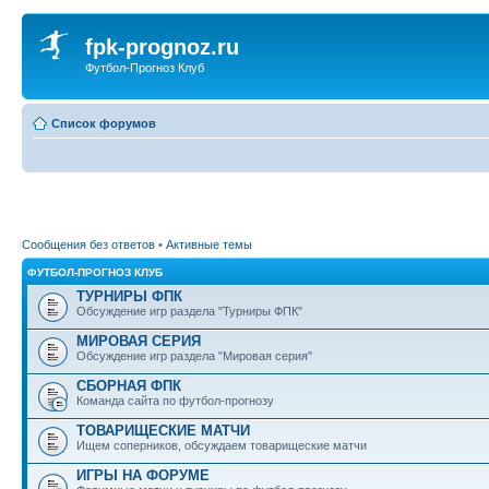
fpk-prognoz.ru
Футбол-Прогноз Клуб
Список форумов
Сообщения без ответов
•
Активные темы
ФУТБОЛ-ПРОГНОЗ КЛУБ
ТУРНИРЫ ФПК
Обсуждение игр раздела "Турниры ФПК"
МИРОВАЯ СЕРИЯ
Обсуждение игр раздела "Мировая серия"
СБОРНАЯ ФПК
Команда сайта по футбол-прогнозу
ТОВАРИЩЕСКИЕ МАТЧИ
Ищем соперников, обсуждаем товарищеские матчи
ИГРЫ НА ФОРУМЕ