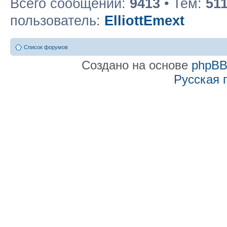
Всего сообщений:
9413
• Тем:
51
пользователь:
ElliottEmext
Список форумов
Создано на основе
phpB
Русская 