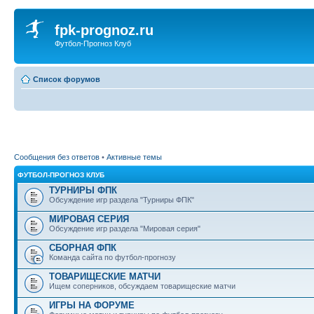
fpk-prognoz.ru
Футбол-Прогноз Клуб
Список форумов
Сообщения без ответов
•
Активные темы
ФУТБОЛ-ПРОГНОЗ КЛУБ
ТУРНИРЫ ФПК
Обсуждение игр раздела "Турниры ФПК"
МИРОВАЯ СЕРИЯ
Обсуждение игр раздела "Мировая серия"
СБОРНАЯ ФПК
Команда сайта по футбол-прогнозу
ТОВАРИЩЕСКИЕ МАТЧИ
Ищем соперников, обсуждаем товарищеские матчи
ИГРЫ НА ФОРУМЕ