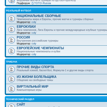
Форумные матчи и турниры по футбол-прогнозу
Подфорум:
ТОТО-Russia
РЕАЛЬНЫЙ ФУТБОЛ
НАЦИОНАЛЬНЫЕ СБОРНЫЕ
Чемпионаты мира и Европы, прочие матчи и турниры сборных
Модератор:
coly
ЕВРОКУБКИ
Лига чемпионов, Лига Европы и прочие международные клубные турнир
Модератор:
coly
РОССИЯ
Внутренние россиийские турниры
Модератор:
coly
ЕВРОПЕЙСКИЕ ЧЕМПИОНАТЫ
Национальные чемпионаты и кубки
Модератор:
coly
ТРИБУНА
ПРОЧИЕ ВИДЫ СПОРТА
Реальный хоккей, баскетбол, Формула-1 и другие виды спорта
ИЗ ЖИЗНИ БОЛЕЛЬЩИКА
Общение на свободные темы
ВИРТУАЛЬНЫЙ МИР
Компьютерные игры
ТЕХНИЧЕСКИЙ РАЗДЕЛ
САЙТ