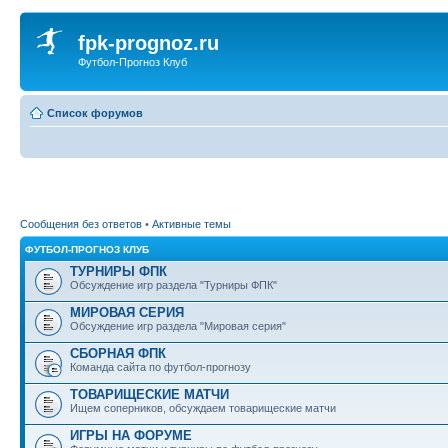
fpk-prognoz.ru
Футбол-Прогноз Клуб
Список форумов
Сообщения без ответов
•
Активные темы
ФУТБОЛ-ПРОГНОЗ КЛУБ
ТУРНИРЫ ФПК
Обсуждение игр раздела "Турниры ФПК"
МИРОВАЯ СЕРИЯ
Обсуждение игр раздела "Мировая серия"
СБОРНАЯ ФПК
Команда сайта по футбол-прогнозу
ТОВАРИЩЕСКИЕ МАТЧИ
Ищем соперников, обсуждаем товарищеские матчи
ИГРЫ НА ФОРУМЕ