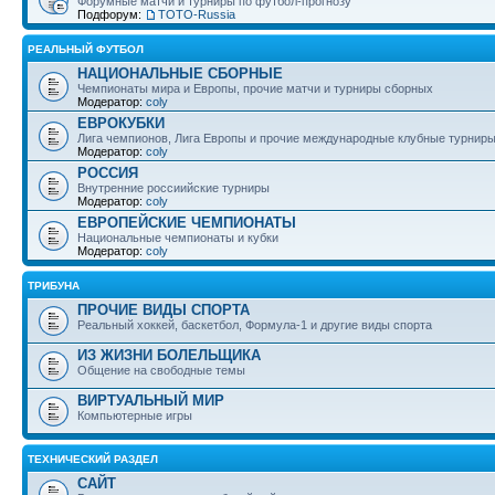
Форумные матчи и турниры по футбол-прогнозу
Подфорум:
ТОТО-Russia
РЕАЛЬНЫЙ ФУТБОЛ
НАЦИОНАЛЬНЫЕ СБОРНЫЕ
Чемпионаты мира и Европы, прочие матчи и турниры сборных
Модератор:
coly
ЕВРОКУБКИ
Лига чемпионов, Лига Европы и прочие международные клубные турнир
Модератор:
coly
РОССИЯ
Внутренние россиийские турниры
Модератор:
coly
ЕВРОПЕЙСКИЕ ЧЕМПИОНАТЫ
Национальные чемпионаты и кубки
Модератор:
coly
ТРИБУНА
ПРОЧИЕ ВИДЫ СПОРТА
Реальный хоккей, баскетбол, Формула-1 и другие виды спорта
ИЗ ЖИЗНИ БОЛЕЛЬЩИКА
Общение на свободные темы
ВИРТУАЛЬНЫЙ МИР
Компьютерные игры
ТЕХНИЧЕСКИЙ РАЗДЕЛ
САЙТ