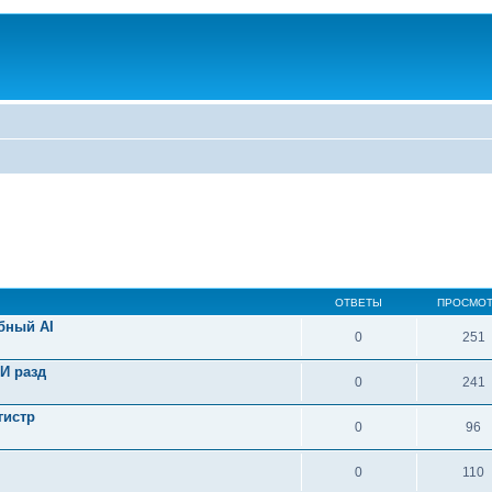
ОТВЕТЫ
ПРОСМО
бный AI
0
251
И разд
0
241
гистр
0
96
0
110