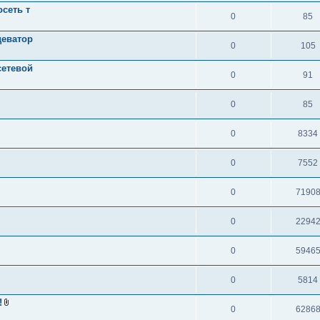
сеть т
0
85
деватор
0
105
сетевой
0
91
0
85
0
8334
0
7552
0
7190
0
2294
0
5946
0
5814
!
0
6286