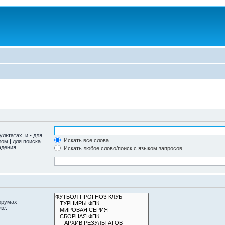
ультатах, и
-
для
Искать все слова
олом
|
для поиска
адения.
Искать любое слово/поиск с языком запросов
орумах
же.