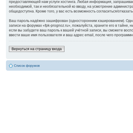
предоставляющей нам услуги хостинга. Любая информация, запрашиваема
необходимой, так и необязательной ко вводу, на усмотрение администр
общедоступна. Кроме того, у вас есть возможность согласиться/отказ
Ваш пароль надёжно зашифрован (односторонним хэшированием). Однако
записи на форумах «fpk-prognoz.ru», пожалуйста, храните его в тайне, 
если вы забудете ваш пароль к вашей учётной записи, вы сможете во
ввести ваше имя пользователя и ваш адрес email, после чего программ
Вернуться на страницу входа
Список форумов