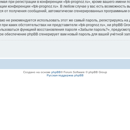
я при регистрации в конференции «fpk-prognoz.ru», кроме вашего имени пол
ации конференции «fpk-prognoz.ru». В любом случае у вас есть возможность 
аться от получения сообщений, автоматически сгенерированных программным 
 не рекомендуется использовать этот же самый пароль, регистрируясь на д
ни при каких обстоятельствах ни представители «fpk-prognoz.ru», ни phpBB Gr
спользоваться функцией восстановления пароля «Забыли пароль?», предусм
ное обеспечение phpBB сгенерирует вам новый пароль для вашей учётной зап
Создано на основе
phpBB
® Forum Software © phpBB Group
Русская поддержка phpBB