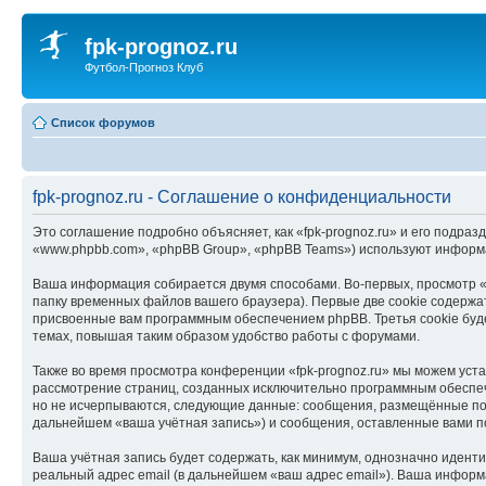
fpk-prognoz.ru
Футбол-Прогноз Клуб
Список форумов
fpk-prognoz.ru - Соглашение о конфиденциальности
Это соглашение подробно объясняет, как «fpk-prognoz.ru» и его подразд
«www.phpbb.com», «phpBB Group», «phpBB Teams») используют информа
Ваша информация собирается двумя способами. Во-первых, просмотр «
папку временных файлов вашего браузера). Первые две cookie содержат
присвоенные вам программным обеспечением phpBB. Третья cookie буде
темах, повышая таким образом удобство работы с форумами.
Также во время просмотра конференции «fpk-prognoz.ru» мы можем уста
рассмотрение страниц, созданных исключительно программным обеспе
но не исчерпываются, следующие данные: сообщения, размещённые под 
дальнейшем «ваша учётная запись») и сообщения, оставленные вами п
Ваша учётная запись будет содержать, как минимум, однозначно идент
реальный адрес email (в дальнейшем «ваш адрес email»). Ваша информ