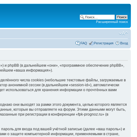
Расширенный поиск
FAQ
Регистрация
Вход
z.ru») и phpBB (в дальнейшем «они», «программное обеспечение phpBB»,
ьнейшем «ваша информация»).
делённого числа cookies (небольшие текстовые файлы, загружаемые в
тор анонимной сессии (в дальнейшем «session-id»), автоматически
удет использоваться для хранения информации о прочтённых вами
днако они выходят за рамки этого документа, целью которого является
нные, которые вы отправляете на форум. Этими данными могут быть,
азанные при регистрации в конференции «fpk-prognoz.ru» (в
пароль для входа под вашей учётной записью (далее «ваш пароль») и
онами о защите компьютерной информации, применяемыми в стране,