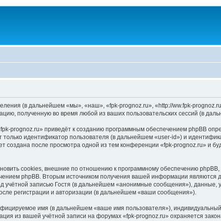
еления (в дальнейшем «мы», «наш», «fpk-prognoz.ru», «http://ww.fpk-progno
цию, полученную во время любой из ваших пользовательских сессий (в дал
fpk-prognoz.ru» приведёт к созданию программным обеспечением phpBB опре
 только идентификатор пользователя (в дальнейшем «user-id») и идентифика
т создана после просмотра одной из тем конференции «fpk-prognoz.ru» и б
новить cookies, внешние по отношению к программному обеспечению phpBB, о
чением phpBB. Вторым источником получения вашей информации являются да
учётной записью Гостя (в дальнейшем «анонимные сообщения»), данные, ук
осле регистрации и авторизации (в дальнейшем «ваши сообщения»).
ифицируемое имя (в дальнейшем «ваше имя пользователя»), индивидуальный 
ация из вашей учётной записи на форумах «fpk-prognoz.ru» охраняется зак