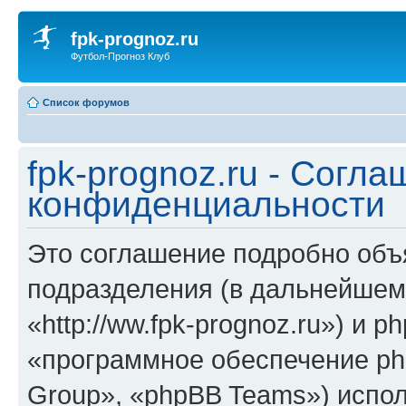
fpk-prognoz.ru
Футбол-Прогноз Клуб
Список форумов
fpk-prognoz.ru - Согла
конфиденциальности
Это соглашение подробно объяс
подразделения (в дальнейшем 
«http://ww.fpk-prognoz.ru») и 
«программное обеспечение ph
Group», «phpBB Teams») испо