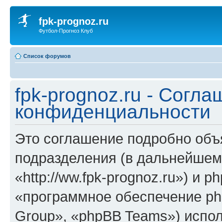
fpk-prognoz.ru
Футбол-Прогноз Клуб
Список форумов
fpk-prognoz.ru - Согла
конфиденциальности
Это соглашение подробно объяс
подразделения (в дальнейшем 
«http://ww.fpk-prognoz.ru») и 
«программное обеспечение ph
Group», «phpBB Teams») испо