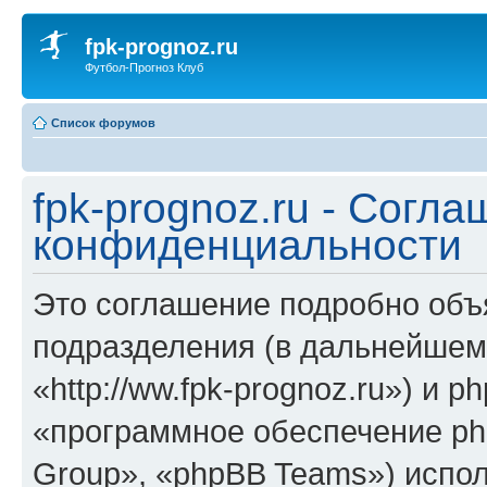
fpk-prognoz.ru
Футбол-Прогноз Клуб
Список форумов
fpk-prognoz.ru - Согла
конфиденциальности
Это соглашение подробно объяс
подразделения (в дальнейшем 
«http://ww.fpk-prognoz.ru») и 
«программное обеспечение ph
Group», «phpBB Teams») испо