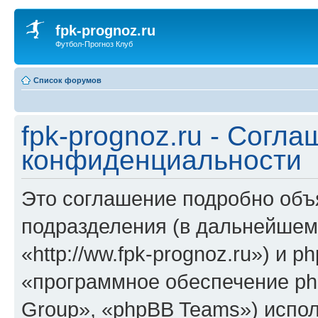
fpk-prognoz.ru
Футбол-Прогноз Клуб
Список форумов
fpk-prognoz.ru - Согла
конфиденциальности
Это соглашение подробно объяс
подразделения (в дальнейшем 
«http://ww.fpk-prognoz.ru») и 
«программное обеспечение ph
Group», «phpBB Teams») испо