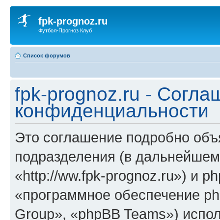
fpk-prognoz.ru
Футбол-Прогноз Клуб
Список форумов
fpk-prognoz.ru - Согла
конфиденциальности
Это соглашение подробно объяс
подразделения (в дальнейшем 
«http://ww.fpk-prognoz.ru») и 
«программное обеспечение ph
Group», «phpBB Teams») испо