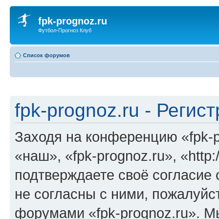
fpk-prognoz.ru
Футбол-Прогноз Клуб
Список форумов
fpk-prognoz.ru - Регис
Заходя на конференцию «fpk-p
«наш», «fpk-prognoz.ru», «http:
подтверждаете своё согласие
не согласны с ними, пожалуйст
форумами «fpk-prognoz.ru». М