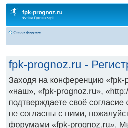
fpk-prognoz.ru
Футбол-Прогноз Клуб
Список форумов
fpk-prognoz.ru - Регис
Заходя на конференцию «fpk-p
«наш», «fpk-prognoz.ru», «http:
подтверждаете своё согласие
не согласны с ними, пожалуйст
форумами «fpk-prognoz.ru». М