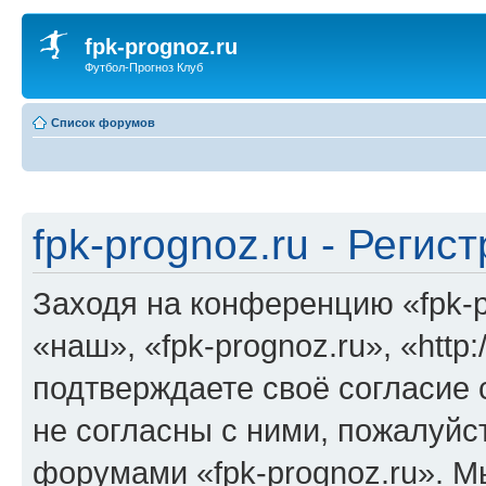
fpk-prognoz.ru
Футбол-Прогноз Клуб
Список форумов
fpk-prognoz.ru - Регис
Заходя на конференцию «fpk-p
«наш», «fpk-prognoz.ru», «http:
подтверждаете своё согласие
не согласны с ними, пожалуйст
форумами «fpk-prognoz.ru». М