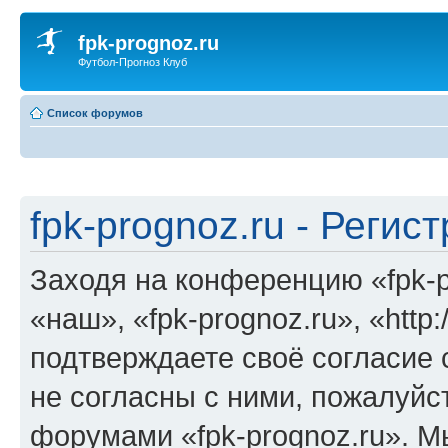
fpk-prognoz.ru
Футбол-Прогноз Клуб
Список форумов
fpk-prognoz.ru - Регис
Заходя на конференцию «fpk-p
«наш», «fpk-prognoz.ru», «http:
подтверждаете своё согласие
не согласны с ними, пожалуйст
форумами «fpk-prognoz.ru». М