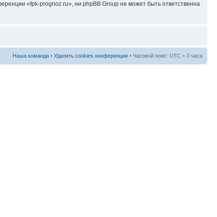
ренции «fpk-prognoz.ru», ни phpBB Group не может быть ответственна
Наша команда
•
Удалить cookies конференции
• Часовой пояс: UTC + 3 часа