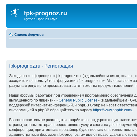
fpk-prognoz.ru
Футбол-Прогноз Клуб
Список форумов
fpk-prognoz.ru - Регистрация
Заходя на конференцию «fpk-prognoz.ru» (в дальнейшем «мы», «наш», «fp
заходите и не пользуйтесь форумами «fpk-prognoz.ru». Мы оставляем з
разумным регулярно просматривать этот текст на предмет изменений, т
Наши форумы работают под управлением программного обеспечения дл
выпущенного по лицензии «
General Public License
» (в дальнейшем «GPL
поддержкой интернет-конференций, и phpBB Group не несёт ответствен
информацией о phpBB обращайтесь по адресу
https://www.phpbb.com/
.
Вы соглашаетесь не размещать оскорбительных, угрожающих, клеветни
страны, страны, которая предоставляет услуги хостинга для форумов 
конференции, при этом ваш провайдер будет поставлен в известность, 
администраторы форумов «fpk-prognoz.ru» имеют право удалить, отреда