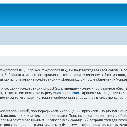
k-prognoz.ru», «http://ww.fpk-prognoz.ru»), вы подтверждаете своё согласие 
а собой право изменять эти правила в любое время и сделаем всё возможное,
ак как использование конференции «fpk-prognoz.ru» после обновления/испра
я создания конференций phpBB (в дальнейшем «они», «программное обеспе
»). Скачать его можно по адресу
www.phpbb.com
. Ограничения лицензии GPL 
ности за то, что администрация конференций определяет в качестве допусти
ческих сообщений, порнографических сообщений, призывов к национальной р
«fpk-prognoz.ru» или международное право. Попытки размещения таких сообщ
если мы сочтём это нужным. IP-адреса всех сообщений сохраняются для возм
ктировать, перенести или закрыть любую тему в любое время по своему усмот