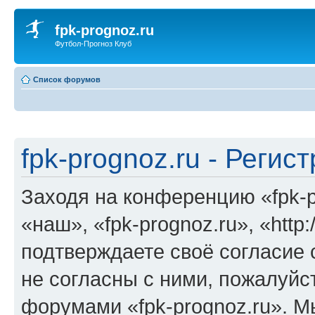
fpk-prognoz.ru
Футбол-Прогноз Клуб
Список форумов
fpk-prognoz.ru - Регис
Заходя на конференцию «fpk-p
«наш», «fpk-prognoz.ru», «http:
подтверждаете своё согласие
не согласны с ними, пожалуйст
форумами «fpk-prognoz.ru». М