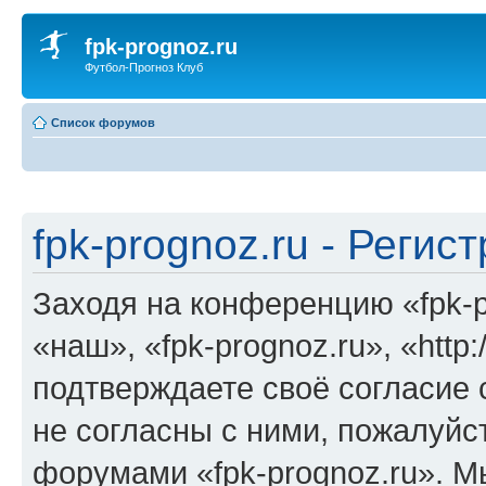
fpk-prognoz.ru
Футбол-Прогноз Клуб
Список форумов
fpk-prognoz.ru - Регис
Заходя на конференцию «fpk-p
«наш», «fpk-prognoz.ru», «http:
подтверждаете своё согласие
не согласны с ними, пожалуйст
форумами «fpk-prognoz.ru». М