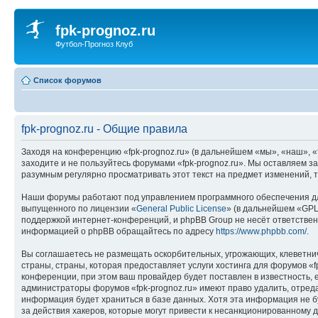
fpk-prognoz.ru
Футбол-Прогноз Клуб
Список форумов
fpk-prognoz.ru - Общие правила
Заходя на конференцию «fpk-prognoz.ru» (в дальнейшем «мы», «наш», «fp
заходите и не пользуйтесь форумами «fpk-prognoz.ru». Мы оставляем з
разумным регулярно просматривать этот текст на предмет изменений, т
Наши форумы работают под управлением программного обеспечения дл
выпущенного по лицензии «
General Public License
» (в дальнейшем «GPL
поддержкой интернет-конференций, и phpBB Group не несёт ответствен
информацией о phpBB обращайтесь по адресу
https://www.phpbb.com/
.
Вы соглашаетесь не размещать оскорбительных, угрожающих, клеветни
страны, страны, которая предоставляет услуги хостинга для форумов 
конференции, при этом ваш провайдер будет поставлен в известность, 
администраторы форумов «fpk-prognoz.ru» имеют право удалить, отреда
информация будет храниться в базе данных. Хотя эта информация не б
за действия хакеров, которые могут привести к несанкционированному д