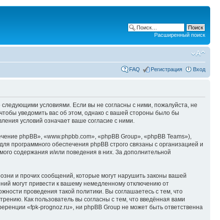
Расширенный поиск
FAQ
Регистрация
Вход
со следующими условиями. Если вы не согласны с ними, пожалуйста, не
 чтобы уведомить вас об этом, однако с вашей стороны было бы
вления условий означает ваше согласие с ними.
чение phpBB», «www.phpbb.com», «phpBB Group», «phpBB Teams»),
для программного обеспечения phpBB строго связаны с организацией и
мого содержания и/или поведения в них. За дополнительной
озни и прочих сообщений, которые могут нарушить законы вашей
ений могут привести к вашему немедленному отключению от
ожности проведения такой политики. Вы соглашаетесь с тем, что
рению. Как пользователь вы согласны с тем, что введённая вами
ренции «fpk-prognoz.ru», ни phpBB Group не может быть ответственна