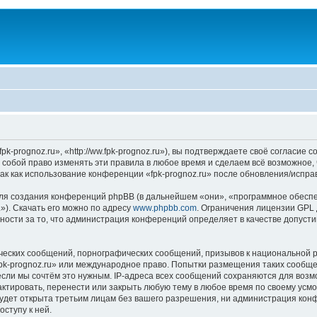
k-prognoz.ru», «http://ww.fpk-prognoz.ru»), вы подтверждаете своё согласие 
а собой право изменять эти правила в любое время и сделаем всё возможное,
ак как использование конференции «fpk-prognoz.ru» после обновления/испра
я создания конференций phpBB (в дальнейшем «они», «программное обеспе
»). Скачать его можно по адресу
www.phpbb.com
. Ограничения лицензии GPL 
ности за то, что администрация конференций определяет в качестве допусти
ческих сообщений, порнографических сообщений, призывов к национальной р
«fpk-prognoz.ru» или международное право. Попытки размещения таких сообщ
если мы сочтём это нужным. IP-адреса всех сообщений сохраняются для возм
ктировать, перенести или закрыть любую тему в любое время по своему усмот
удет открыта третьим лицам без вашего разрешения, ни администрация конфе
оступу к ней.