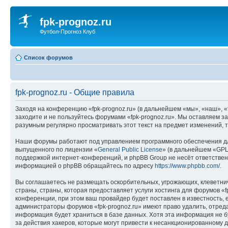
fpk-prognoz.ru
Футбол-Прогноз Клуб
Список форумов
fpk-prognoz.ru - Общие правила
Заходя на конференцию «fpk-prognoz.ru» (в дальнейшем «мы», «наш», «fp
заходите и не пользуйтесь форумами «fpk-prognoz.ru». Мы оставляем з
разумным регулярно просматривать этот текст на предмет изменений, т
Наши форумы работают под управлением программного обеспечения дл
выпущенного по лицензии «
General Public License
» (в дальнейшем «GPL
поддержкой интернет-конференций, и phpBB Group не несёт ответствен
информацией о phpBB обращайтесь по адресу
https://www.phpbb.com/
.
Вы соглашаетесь не размещать оскорбительных, угрожающих, клеветни
страны, страны, которая предоставляет услуги хостинга для форумов 
конференции, при этом ваш провайдер будет поставлен в известность, 
администраторы форумов «fpk-prognoz.ru» имеют право удалить, отреда
информация будет храниться в базе данных. Хотя эта информация не б
за действия хакеров, которые могут привести к несанкционированному д