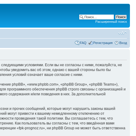
Расширенный поиск
FAQ
Регистрация
Вход
со следующими условиями. Если вы не согласны с ними, пожалуйста, не
 чтобы уведомить вас об этом, однако с вашей стороны было бы
вления условий означает ваше согласие с ними.
чение phpBB», «www.phpbb.com», «phpBB Group», «phpBB Teams»),
для программного обеспечения phpBB строго связаны с организацией и
мого содержания и/или поведения в них. За дополнительной
озни и прочих сообщений, которые могут нарушить законы вашей
ений могут привести к вашему немедленному отключению от
ожности проведения такой политики. Вы соглашаетесь с тем, что
рению. Как пользователь вы согласны с тем, что введённая вами
ренции «fpk-prognoz.ru», ни phpBB Group не может быть ответственна