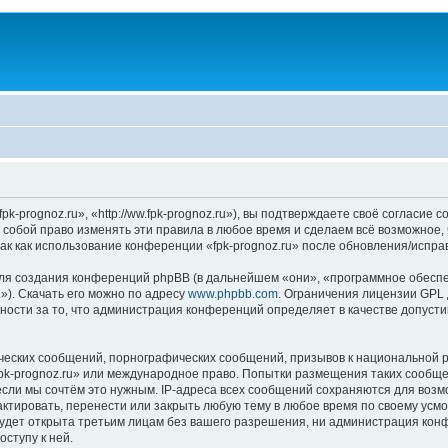
k-prognoz.ru», «http://ww.fpk-prognoz.ru»), вы подтверждаете своё согласие 
а собой право изменять эти правила в любое время и сделаем всё возможное,
ак как использование конференции «fpk-prognoz.ru» после обновления/испра
я создания конференций phpBB (в дальнейшем «они», «программное обеспе
»). Скачать его можно по адресу
www.phpbb.com
. Ограничения лицензии GPL 
ности за то, что администрация конференций определяет в качестве допусти
ческих сообщений, порнографических сообщений, призывов к национальной р
«fpk-prognoz.ru» или международное право. Попытки размещения таких сообщ
если мы сочтём это нужным. IP-адреса всех сообщений сохраняются для возм
ктировать, перенести или закрыть любую тему в любое время по своему усмот
удет открыта третьим лицам без вашего разрешения, ни администрация конфе
оступу к ней.