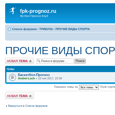
fpk-prognoz.ru
Футбол-Прогноз Клуб
Список форумов
‹
ТРИБУНА
‹
ПРОЧИЕ ВИДЫ СПОРТА
ПРОЧИЕ ВИДЫ СПОР
Новая тема
ТЕМЫ
Баскетбол-Прогноз
Andrei-Luch
» 18 ноя 2017, 23:39
Показать темы за:
Поле сорт
Новая тема
Вернуться в Список форумов