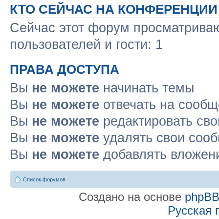
КТО СЕЙЧАС НА КОНФЕРЕНЦИИ
Сейчас этот форум просматриваю
пользователей и гости: 1
ПРАВА ДОСТУПА
Вы
не можете
начинать темы
Вы
не можете
отвечать на сооб
Вы
не можете
редактировать св
Вы
не можете
удалять свои соо
Вы
не можете
добавлять вложен
Список форумов
Создано на основе
phpB
Русская 