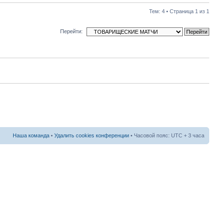
Тем: 4 • Страница
1
из
1
Перейти:
Наша команда
•
Удалить cookies конференции
• Часовой пояс: UTC + 3 часа