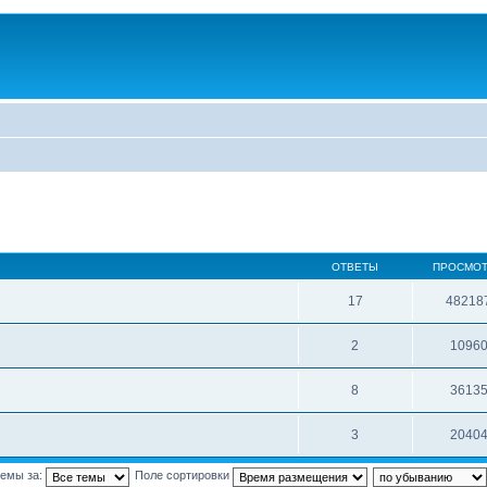
ОТВЕТЫ
ПРОСМО
17
48218
2
1096
8
3613
3
2040
темы за:
Поле сортировки