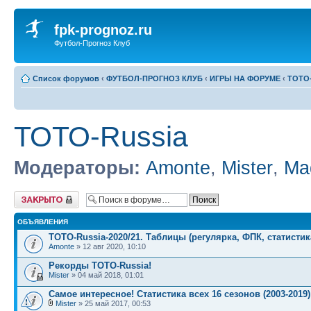
fpk-prognoz.ru
Футбол-Прогноз Клуб
Список форумов
‹
ФУТБОЛ-ПРОГНОЗ КЛУБ
‹
ИГРЫ НА ФОРУМЕ
‹
ТОТО-
ТОТО-Russia
Модераторы:
Amonte
,
Mister
,
Ma
Форум закрыт
ОБЪЯВЛЕНИЯ
TOTO-Russia-2020/21. Таблицы (регулярка, ФПК, статистик
Amonte
» 12 авг 2020, 10:10
Рекорды ТОТО-Russia!
Mister
» 04 май 2018, 01:01
Самое интересное! Статистика всех 16 сезонов (2003-2019)
Mister
» 25 май 2017, 00:53