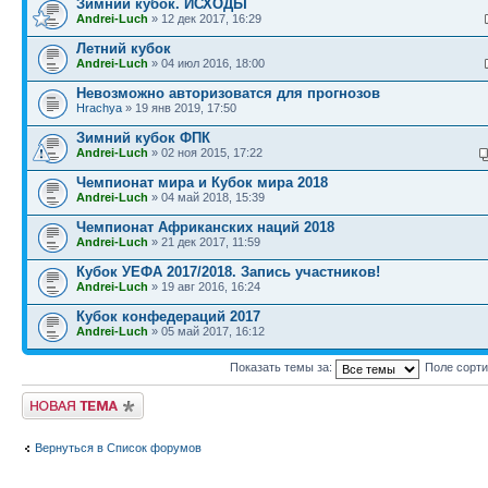
Зимний кубок. ИСХОДЫ
Andrei-Luch
» 12 дек 2017, 16:29
Летний кубок
Andrei-Luch
» 04 июл 2016, 18:00
Невозможно авторизоватся для прогнозов
Hrachya
» 19 янв 2019, 17:50
Зимний кубок ФПК
Andrei-Luch
» 02 ноя 2015, 17:22
Чемпионат мира и Кубок мира 2018
Andrei-Luch
» 04 май 2018, 15:39
Чемпионат Африканских наций 2018
Andrei-Luch
» 21 дек 2017, 11:59
Кубок УЕФА 2017/2018. Запись участников!
Andrei-Luch
» 19 авг 2016, 16:24
Кубок конфедераций 2017
Andrei-Luch
» 05 май 2017, 16:12
Показать темы за:
Поле сорт
Новая тема
Вернуться в Список форумов