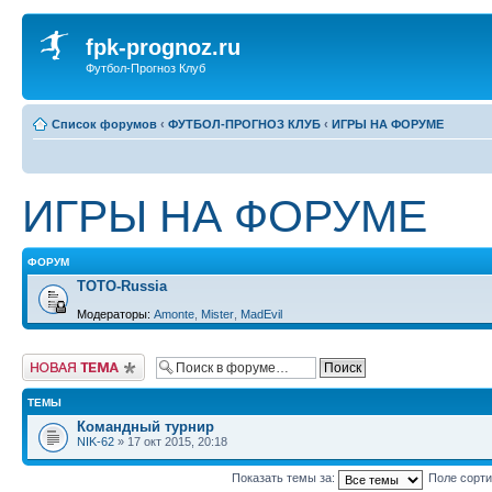
fpk-prognoz.ru
Футбол-Прогноз Клуб
Список форумов
‹
ФУТБОЛ-ПРОГНОЗ КЛУБ
‹
ИГРЫ НА ФОРУМЕ
ИГРЫ НА ФОРУМЕ
ФОРУМ
ТОТО-Russia
Модераторы:
Amonte
,
Mister
,
MadEvil
Новая тема
ТЕМЫ
Командный турнир
NIK-62
» 17 окт 2015, 20:18
Показать темы за:
Поле сорт