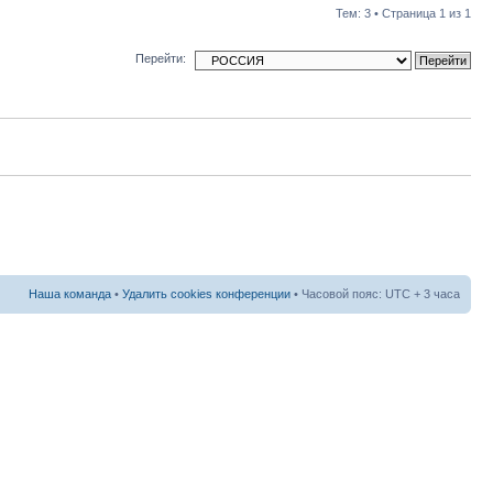
Тем: 3 • Страница
1
из
1
Перейти:
Наша команда
•
Удалить cookies конференции
• Часовой пояс: UTC + 3 часа