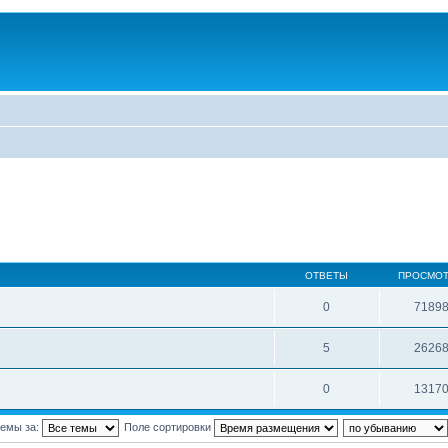
ОТВЕТЫ
ПРОСМО
0
7189
5
2626
0
1317
темы за:
Поле сортировки