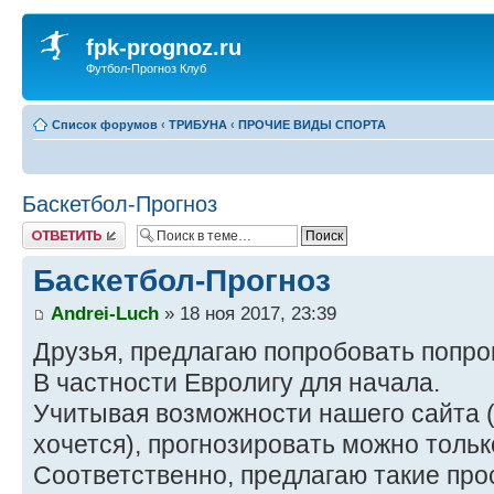
fpk-prognoz.ru
Футбол-Прогноз Клуб
Список форумов
‹
ТРИБУНА
‹
ПРОЧИЕ ВИДЫ СПОРТА
Баскетбол-Прогноз
Ответить
Баскетбол-Прогноз
Andrei-Luch
» 18 ноя 2017, 23:39
Друзья, предлагаю попробовать попр
В частности Евролигу для начала.
Учитывая возможности нашего сайта (
хочется), прогнозировать можно только
Соответственно, предлагаю такие про