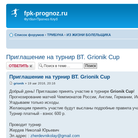
fpk-prognoz.ru
Футбол-Прогноз Клуб
Список форумов
‹
ТРИБУНА
‹
ИЗ ЖИЗНИ БОЛЕЛЬЩИКА
Приглашение на турнир ВТ. Grionik Cup
Ответить
Приглашение на турнир ВТ. Grionik Cup
grionik
» 19 авг 2016, 20:16
Добрый день! Приглашаю принять участие в турнире
Grionik Cup
!
Прогнозирование матчей Чемпионатов России, Англии, Германии, И
Угадываем только исходы.
Желающим принять участие будут высланы подробные правила уча
Турнир платный - взнос 600 р.
Проводит турнир
Жердев Николай Юрьевич
Эл.адрес :
zherdevnikolay@gmail.com