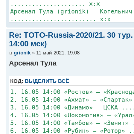
..................... x:x
Арсенал Тула (grionik) – Котельнич
........................ x:x
Лада (serjoT) – Долгопрудный (digo
Re: TOTO-Russia-2020/21. 30 тур.
........................... x:x
Ротор (Veprz) – Динамо Вологда (da
14:00 мск)
....................... x:x
grionik
» 11 май 2021, 19:08
ЦСКА-91 (Mister) – ЦСКА (Orion)
Арсенал Тула
................................ x
Спартак Луховицы (alikbalik) – Лок
(Mihagawa) .. x:x
КОД:
ВЫДЕЛИТЬ ВСЁ
1. 16.05 14:00 «Ростов» – «Краснод
2. 16.05 14:00 «Ахмат» – «Спартак»
3. 16.05 14:00 «Динамо» – ЦСКА ...
4. 16.05 14:00 «Локомотив» – «Урал
5. 16.05 14:00 «Тамбов» – «Зенит» 
6. 16.05 14:00 «Рубин» – «Ротор» .