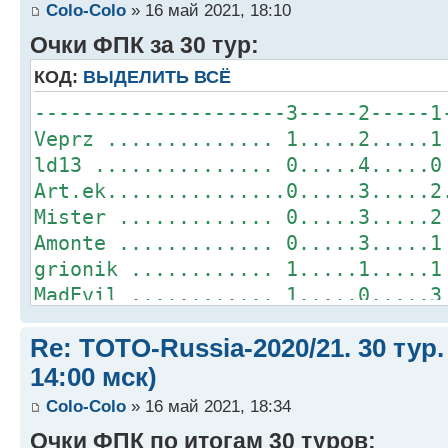
Colo-Colo
» 16 май 2021, 18:10
Очки ФПК за 30 тур:
КОД:
ВЫДЕЛИТЬ ВСЁ
---------------------3-----2-----1
Veprz .............. 1.....2.....1
ld13 ............... 0.....4.....0
Art.ek...............0.....3.....2
Mister ............. 0.....3.....2
Amonte ............. 0.....3.....1
grionik ............ 1.....1.....1
MadEvil ............ 1.....0.....3
Orion .............. 0.....2.....2
Re: TOTO-Russia-2020/21. 30 тур.
Dimetreo ........... 0.....2.....1
Mihagawa ........... 0.....2.....1
14:00 мск)
alikbalik .......... 0.....1.....2
Colo-Colo
» 16 май 2021, 18:34
Colo-Сolo............0.....1.....2
Очки ФПК по итогам 30 туров: