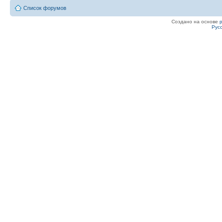
serjoT .............27....20....52
Список форумов
Mihagawa ...........23....22....48
Создано на основе
Рус