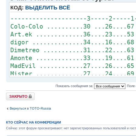
danillo ............ 0.....1.....2
КОД:
ВЫДЕЛИТЬ ВСЁ
digor .............. 0.....1.....2
WS ................. 0.....1.....2
---------------------3-----2-----1
sergoT...............0.....1.....1
Colo-Colo ..........30 ...26....67
Art.ek .............36....23....53
digor ..............34....16....68
Dimetreo ...........31....22....63
Amonte .............33....19....61
MadEvil ............27....26....65
Mister .............27....24....69
Orion ..............32....21....59
Показать сообщения за:
Поле 
danillo ............32....21....54
Закрыто
ld13 ...............27....22....60
Veprz ..............22....28....63
Вернуться в ТОТО-Russia
grionik ............21....29....63
WS .................28....18....62
КТО СЕЙЧАС НА КОНФЕРЕНЦИИ
alikbalik ..........23....23....63
Сейчас этот форум просматривают: нет зарегистрированных пользователей и гост