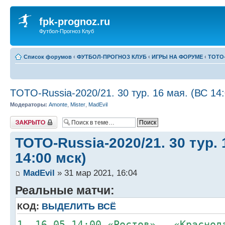
fpk-prognoz.ru
Футбол-Прогноз Клуб
Список форумов
‹
ФУТБОЛ-ПРОГНОЗ КЛУБ
‹
ИГРЫ НА ФОРУМЕ
‹
ТОТО-
TOTO-Russia-2020/21. 30 тур. 16 мая. (ВС 14:
Модераторы:
Amonte
,
Mister
,
MadEvil
Закрыто
TOTO-Russia-2020/21. 30 тур. 
14:00 мск)
MadEvil
» 31 мар 2021, 16:04
Реальные матчи:
КОД:
ВЫДЕЛИТЬ ВСЁ
1. 16.05 14:00 «Ростов» – «Краснод