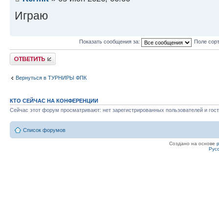
Играю
Показать сообщения за:
Поле сор
Ответить
Вернуться в ТУРНИРЫ ФПК
КТО СЕЙЧАС НА КОНФЕРЕНЦИИ
Сейчас этот форум просматривают: нет зарегистрированных пользователей и гост
Список форумов
Создано на основе
Рус