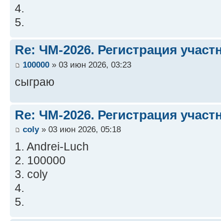
4.
5.
Re: ЧМ-2026. Регистрация участ
100000
» 03 июн 2026, 03:23
сыграю
Re: ЧМ-2026. Регистрация участ
coly
» 03 июн 2026, 05:18
1. Andrei-Luch
2. 100000
3. coly
4.
5.