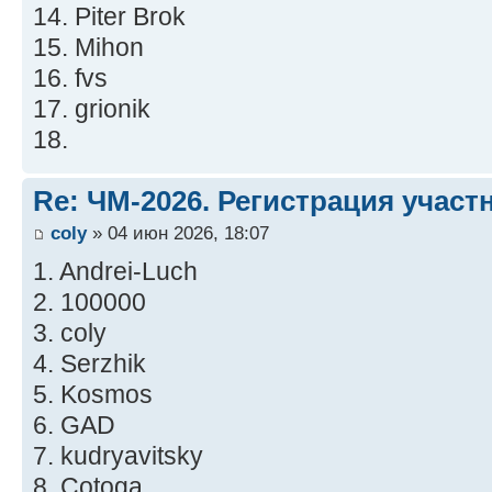
14. Piter Brok
15. Mihon
16. fvs
17. grionik
18.
Re: ЧМ-2026. Регистрация участ
coly
» 04 июн 2026, 18:07
1. Andrei-Luch
2. 100000
3. coly
4. Serzhik
5. Kosmos
6. GAD
7. kudryavitsky
8. Cotoga