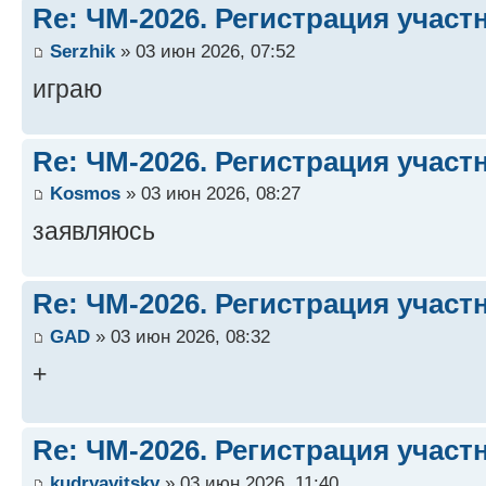
Re: ЧМ-2026. Регистрация участ
Serzhik
» 03 июн 2026, 07:52
играю
Re: ЧМ-2026. Регистрация участ
Kosmos
» 03 июн 2026, 08:27
заявляюсь
Re: ЧМ-2026. Регистрация участ
GAD
» 03 июн 2026, 08:32
+
Re: ЧМ-2026. Регистрация участ
kudryavitsky
» 03 июн 2026, 11:40