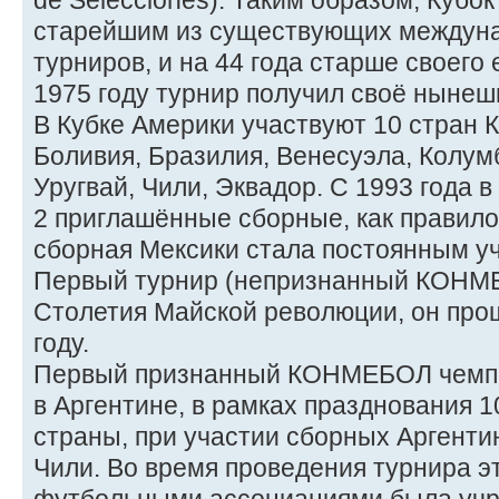
de Selecciones). Таким образом, Кубо
старейшим из существующих междун
турниров, и на 44 года старше своего 
1975 году турнир получил своё нынеш
В Кубке Америки участвуют 10 стран
Боливия, Бразилия, Венесуэла, Колумб
Уругвай, Чили, Эквадор. С 1993 года 
2 приглашённые сборные, как правило
сборная Мексики стала постоянным у
Первый турнир (непризнанный КОНМЕ
Столетия Майской революции, он прош
году.
Первый признанный КОНМЕБОЛ чемпио
в Аргентине, в рамках празднования 
страны, при участии сборных Аргентин
Чили. Во время проведения турнира 