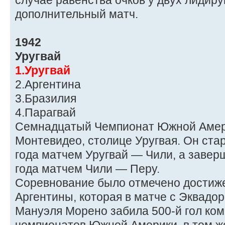
случае равенства очков у двух лидир
дополнительный матч.
1942
Уругвай
1.Уругвай
2.Аргентина
3.Бразилия
4.Парагвай
Семнадцатый Чемпионат Южной Амер
Монтевидео, столице Уругвая. Он ста
года матчем Уругвай — Чили, а завер
года матчем Чили — Перу.
Соревнование было отмечено достиж
Аргентины, которая в матче с Эквадо
Мануэля Морено забила 500-й гол ком