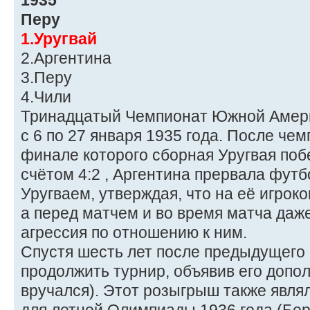
1935
Перу
1.Уругвай
2.Аргентина
3.Перу
4.Чили
Тринадцатый Чемпионат Южной Амери
с 6 по 27 января 1935 года. После чем
финале которого сборная Уругвая поб
счётом 4:2 , Аргентина прервала фут
Уругваем, утверждая, что на её игрок
а перед матчем и во время матча даж
агрессия по отношению к ним.
Спустя шесть лет после предыдущего
продолжить турнир, объявив его допо
вручался). Этот розыгрыш также явл