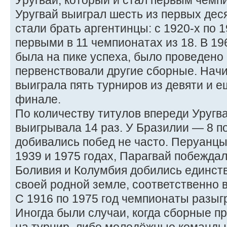
Уругвай, который и стал первым чемп
Уругвай выиграл шесть из первых дес
стали брать аргентинцы: с 1920-х по 
первыми в 11 чемпионатах из 18. В 19
была на пике успеха, было проведено 
первенствовали другие сборные. Начи
выиграла пять турниров из девяти и е
финале.
По количеству титулов впереди Уругв
выигрывала 14 раз. У Бразилии — 8 п
добивались побед не часто. Перуанц
1939 и 1975 годах, Парагвай побеждал 
Боливия и Колумбия добились единст
своей родной земле, соответственно в
С 1916 по 1975 год чемпионаты разыг
Иногда были случаи, когда сборные 