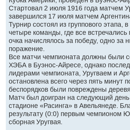
Кубка Америки, проведён в Буэнос-Ай
Стартовал 2 июля 1916 года матчем У
завершился 17 июля матчем Аргентин
Турнир состоял из группового этапа, 
четыре команды, где все встречались 
очка начислялось за победу, одно за н
поражение.
Все матчи чемпионата должны были с
ХЭБА в Буэнос-Айресе, однако послед
лидерами чемпионата, Уругваем и Арг
остановлена всего через пять минут п
беспорядков были повреждены деревя
Матч был доигран на следующий день
стадионе «Расинга» в Авельянеде. Бл
результату (0:0) первым чемпионом 
сборная Уругвая.