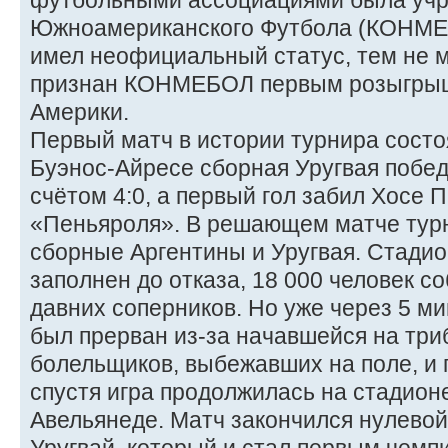
футбольными ассоциациями была уч
Южноамериканского Футбола (КОНМЕБ
имел неофициальный статус, тем не 
признан КОНМЕБОЛ первым розыгры
Америки.
Первый матч в истории турнира состо
Буэнос-Айресе сборная Уругвая побе
счётом 4:0, а первый гол забил Хосе 
«Пеньяроля». В решающем матче тур
сборные Аргентины и Уругвая. Стади
заполнен до отказа, 18 000 человек с
давних соперников. Но уже через 5 м
был прерван из-за начавшейся на три
болельщиков, выбежавших на поле, и 
спустя игра продолжилась на стадионе
Авельянеде. Матч закончился нулевой