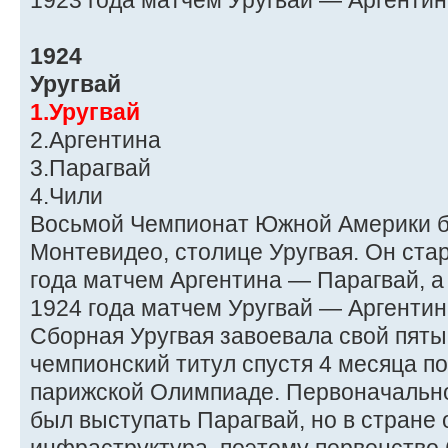
1923 года матчем Уругвай — Аргентин
1924
Уругвай
1.Уругвай
2.Аргентина
3.Парагвай
4.Чили
Восьмой Чемпионат Южной Америки б
Монтевидео, столице Уругвая. Он ста
года матчем Аргентина — Парагвай, а
1924 года матчем Уругвай — Аргентин
Сборная Уругвая завоевала свой пят
чемпионский титул спустя 4 месяца п
парижской Олимпиаде. Первоначально
был выступать Парагвай, но в стране