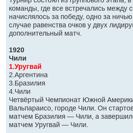
Турнир состоял из группового этапа, 
команды, где все встречались между с
начислялось за победу, одно за ничью
случае равенства очков у двух лидир
дополнительный матч.
1920
Чили
1.Уругвай
2.Аргентина
3.Бразилия
4.Чили
Четвёртый Чемпионат Южной Америки
Вальпараисо, городе Чили. Он стартов
матчем Бразилия — Чили, а завершилс
матчем Уругвай — Чили.