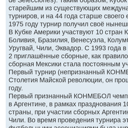
de Selecciones). Таким образом, Кубо
старейшим из существующих междун
турниров, и на 44 года старше своего 
1975 году турнир получил своё нынеш
В Кубке Америки участвуют 10 стран
Боливия, Бразилия, Венесуэла, Колумб
Уругвай, Чили, Эквадор. С 1993 года 
2 приглашённые сборные, как правило
сборная Мексики стала постоянным у
Первый турнир (непризнанный КОНМЕ
Столетия Майской революции, он прош
году.
Первый признанный КОНМЕБОЛ чемпио
в Аргентине, в рамках празднования 
страны, при участии сборных Аргентин
Чили. Во время проведения турнира 