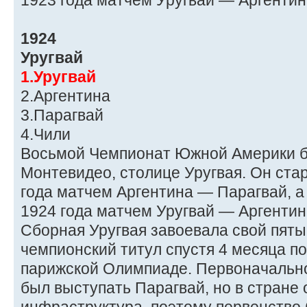
1923 года матчем Уругвай — Аргентин
1924
Уругвай
1.Уругвай
2.Аргентина
3.Парагвай
4.Чили
Восьмой Чемпионат Южной Америки б
Монтевидео, столице Уругвая. Он ста
года матчем Аргентина — Парагвай, а
1924 года матчем Уругвай — Аргентин
Сборная Уругвая завоевала свой пят
чемпионский титул спустя 4 месяца п
парижской Олимпиаде. Первоначально
был выступать Парагвай, но в стране