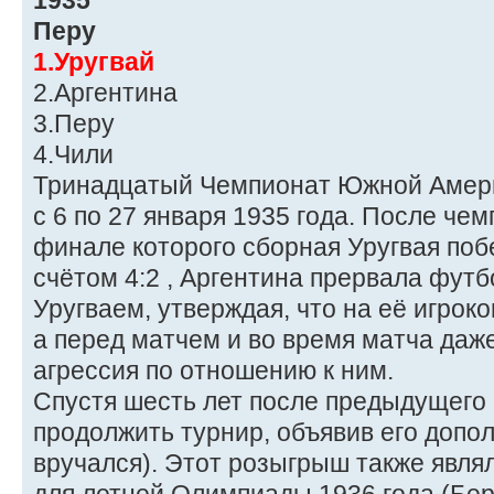
1935
Перу
1.Уругвай
2.Аргентина
3.Перу
4.Чили
Тринадцатый Чемпионат Южной Амери
с 6 по 27 января 1935 года. После чем
финале которого сборная Уругвая поб
счётом 4:2 , Аргентина прервала фут
Уругваем, утверждая, что на её игрок
а перед матчем и во время матча даж
агрессия по отношению к ним.
Спустя шесть лет после предыдущего
продолжить турнир, объявив его допо
вручался). Этот розыгрыш также явл