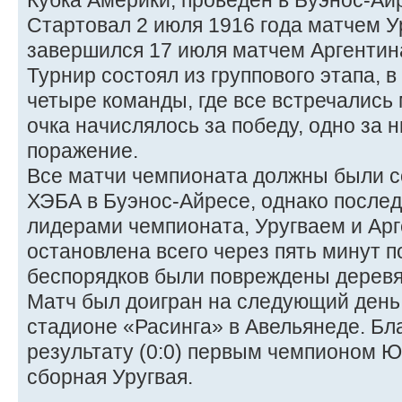
Кубка Америки, проведён в Буэнос-Ай
Стартовал 2 июля 1916 года матчем У
завершился 17 июля матчем Аргентин
Турнир состоял из группового этапа, 
четыре команды, где все встречались 
очка начислялось за победу, одно за н
поражение.
Все матчи чемпионата должны были с
ХЭБА в Буэнос-Айресе, однако послед
лидерами чемпионата, Уругваем и Арг
остановлена всего через пять минут п
беспорядков были повреждены деревя
Матч был доигран на следующий день
стадионе «Расинга» в Авельянеде. Бл
результату (0:0) первым чемпионом 
сборная Уругвая.