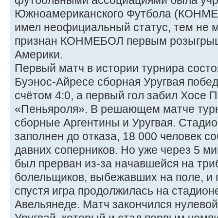
футбольными ассоциациями была уч
Южноамериканского Футбола (КОНМЕБ
имел неофициальный статус, тем не 
признан КОНМЕБОЛ первым розыгры
Америки.
Первый матч в истории турнира состо
Буэнос-Айресе сборная Уругвая побе
счётом 4:0, а первый гол забил Хосе 
«Пеньяроля». В решающем матче тур
сборные Аргентины и Уругвая. Стади
заполнен до отказа, 18 000 человек с
давних соперников. Но уже через 5 м
был прерван из-за начавшейся на три
болельщиков, выбежавших на поле, и 
спустя игра продолжилась на стадионе
Авельянеде. Матч закончился нулевой