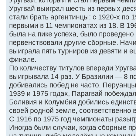
Уругвай, который и стал первым чемп
Уругвай выиграл шесть из первых дес
стали брать аргентинцы: с 1920-х по 
первыми в 11 чемпионатах из 18. В 19
была на пике успеха, было проведено 
первенствовали другие сборные. Начи
выиграла пять турниров из девяти и е
финале.
По количеству титулов впереди Уругв
выигрывала 14 раз. У Бразилии — 8 п
добивались побед не часто. Перуанц
1939 и 1975 годах, Парагвай побеждал 
Боливия и Колумбия добились единст
своей родной земле, соответственно в
С 1916 по 1975 год чемпионаты разыг
Иногда были случаи, когда сборные 