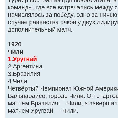
Турнир состоял из группового этапа, 
команды, где все встречались между с
начислялось за победу, одно за ничью
случае равенства очков у двух лидир
дополнительный матч.
1920
Чили
1.Уругвай
2.Аргентина
3.Бразилия
4.Чили
Четвёртый Чемпионат Южной Америки
Вальпараисо, городе Чили. Он стартов
матчем Бразилия — Чили, а завершилс
матчем Уругвай — Чили.