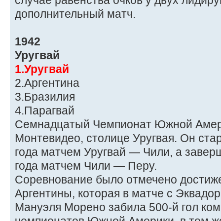
случае равенства очков у двух лидир
дополнительный матч.
1942
Уругвай
1.Уругвай
2.Аргентина
3.Бразилия
4.Парагвай
Семнадцатый Чемпионат Южной Амер
Монтевидео, столице Уругвая. Он ста
года матчем Уругвай — Чили, а завер
года матчем Чили — Перу.
Соревнование было отмечено достиж
Аргентины, которая в матче с Эквадо
Мануэля Морено забила 500-й гол ком