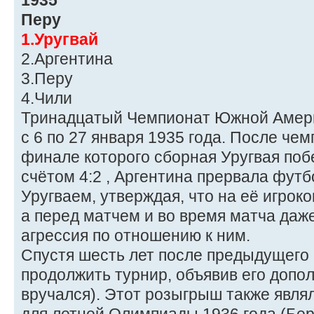
1935
Перу
1.Уругвай
2.Аргентина
3.Перу
4.Чили
Тринадцатый Чемпионат Южной Амери
с 6 по 27 января 1935 года. После чем
финале которого сборная Уругвая поб
счётом 4:2 , Аргентина прервала фут
Уругваем, утверждая, что на её игрок
а перед матчем и во время матча даж
агрессия по отношению к ним.
Спустя шесть лет после предыдущего
продолжить турнир, объявив его допо
вручался). Этот розыгрыш также явл