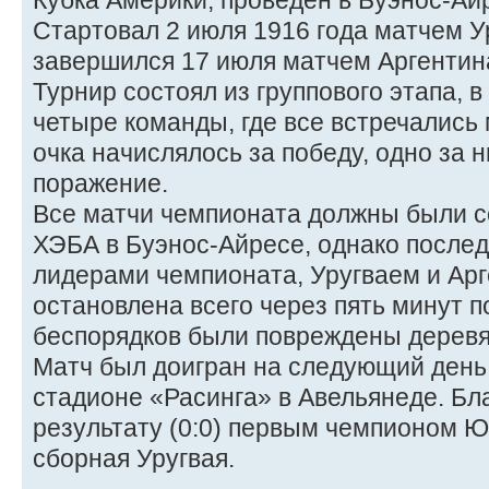
Кубка Америки, проведён в Буэнос-Ай
Стартовал 2 июля 1916 года матчем У
завершился 17 июля матчем Аргентин
Турнир состоял из группового этапа, 
четыре команды, где все встречались 
очка начислялось за победу, одно за н
поражение.
Все матчи чемпионата должны были с
ХЭБА в Буэнос-Айресе, однако послед
лидерами чемпионата, Уругваем и Арг
остановлена всего через пять минут п
беспорядков были повреждены деревя
Матч был доигран на следующий день
стадионе «Расинга» в Авельянеде. Бл
результату (0:0) первым чемпионом 
сборная Уругвая.