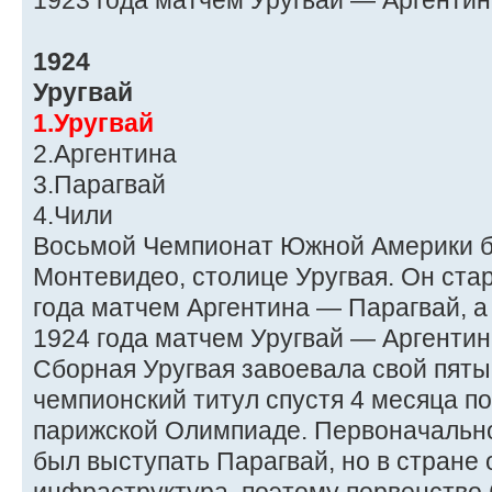
1923 года матчем Уругвай — Аргентин
1924
Уругвай
1.Уругвай
2.Аргентина
3.Парагвай
4.Чили
Восьмой Чемпионат Южной Америки б
Монтевидео, столице Уругвая. Он ста
года матчем Аргентина — Парагвай, а
1924 года матчем Уругвай — Аргентин
Сборная Уругвая завоевала свой пят
чемпионский титул спустя 4 месяца п
парижской Олимпиаде. Первоначально
был выступать Парагвай, но в стране