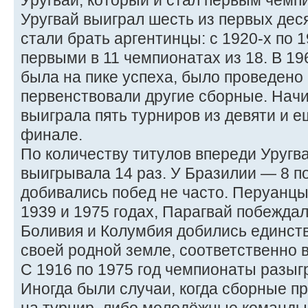
Уругвай, который и стал первым чемп
Уругвай выиграл шесть из первых дес
стали брать аргентинцы: с 1920-х по 
первыми в 11 чемпионатах из 18. В 19
была на пике успеха, было проведено 
первенствовали другие сборные. Начи
выиграла пять турниров из девяти и е
финале.
По количеству титулов впереди Уругв
выигрывала 14 раз. У Бразилии — 8 п
добивались побед не часто. Перуанц
1939 и 1975 годах, Парагвай побеждал 
Боливия и Колумбия добились единст
своей родной земле, соответственно в
С 1916 по 1975 год чемпионаты разыг
Иногда были случаи, когда сборные 