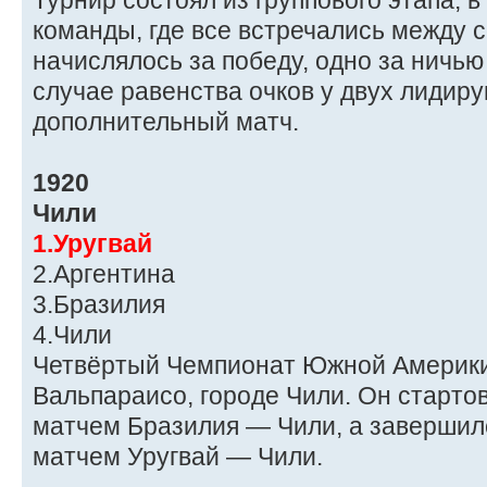
Турнир состоял из группового этапа, 
команды, где все встречались между с
начислялось за победу, одно за ничью
случае равенства очков у двух лидир
дополнительный матч.
1920
Чили
1.Уругвай
2.Аргентина
3.Бразилия
4.Чили
Четвёртый Чемпионат Южной Америки
Вальпараисо, городе Чили. Он стартов
матчем Бразилия — Чили, а завершилс
матчем Уругвай — Чили.