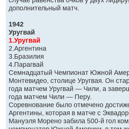
случае равенства очков у двух лидир
дополнительный матч.
1942
Уругвай
1.Уругвай
2.Аргентина
3.Бразилия
4.Парагвай
Семнадцатый Чемпионат Южной Амер
Монтевидео, столице Уругвая. Он ста
года матчем Уругвай — Чили, а завер
года матчем Чили — Перу.
Соревнование было отмечено достиж
Аргентины, которая в матче с Эквадо
Мануэля Морено забила 500-й гол ком