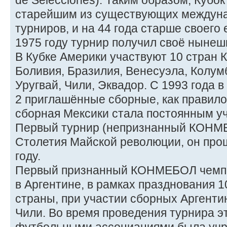
de Selecciones). Таким образом, Кубо
старейшим из существующих междун
турниров, и на 44 года старше своего 
1975 году турнир получил своё нынеш
В Кубке Америки участвуют 10 стран
Боливия, Бразилия, Венесуэла, Колумб
Уругвай, Чили, Эквадор. С 1993 года 
2 приглашённые сборные, как правило
сборная Мексики стала постоянным у
Первый турнир (непризнанный КОНМЕ
Столетия Майской революции, он прош
году.
Первый признанный КОНМЕБОЛ чемпио
в Аргентине, в рамках празднования 
страны, при участии сборных Аргентин
Чили. Во время проведения турнира 