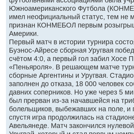
футбольными ассоциациями была уч
Южноамериканского Футбола (КОНМЕБ
имел неофициальный статус, тем не 
признан КОНМЕБОЛ первым розыгры
Америки.
Первый матч в истории турнира состо
Буэнос-Айресе сборная Уругвая побе
счётом 4:0, а первый гол забил Хосе 
«Пеньяроля». В решающем матче тур
сборные Аргентины и Уругвая. Стади
заполнен до отказа, 18 000 человек с
давних соперников. Но уже через 5 м
был прерван из-за начавшейся на три
болельщиков, выбежавших на поле, и 
спустя игра продолжилась на стадионе
Авельянеде. Матч закончился нулевой