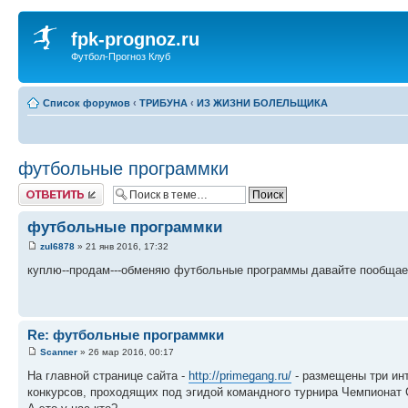
fpk-prognoz.ru
Футбол-Прогноз Клуб
Список форумов
‹
ТРИБУНА
‹
ИЗ ЖИЗНИ БОЛЕЛЬЩИКА
футбольные программки
Ответить
футбольные программки
zul6878
» 21 янв 2016, 17:32
куплю--продам---обменяю футбольные программы давайте пообщае
Re: футбольные программки
Scanner
» 26 мар 2016, 00:17
На главной странице сайта -
http://primegang.ru/
- размещены три ин
конкурсов, проходящих под эгидой командного турнира Чемпиона