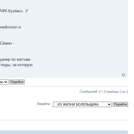
 АФК-Кузбасс. У
edivision и
 Сёмин -
урнир по матчам
генды, за которую
Сообщений: 2 • Страница
1
из
1
Перейти: