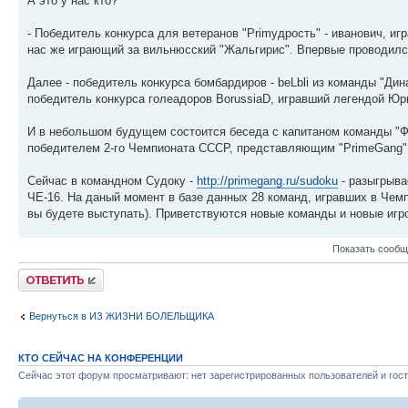
А это у нас кто?
- Победитель конкурса для ветеранов "Primудрость" - иванович, и
нас же играющий за вильнюсский "Жальгирис". Впервые проводился
Далее - победитель конкурса бомбардиров - beLbli из команды "Ди
победитель конкурса голеадоров BorussiaD, игравший легендой Юри
И в небольшом будущем состоится беседа с капитаном команды "Фа
победителем 2-го Чемпионата СССР, представляющим "PrimeGang"
Сейчас в командном Судоку -
http://primegang.ru/sudoku
- разыгрыва
ЧЕ-16. На даный момент в базе данных 28 команд, игравших в Чем
вы будете выступать). Приветствуются новые команды и новые игр
Показать сообщ
Ответить
Вернуться в ИЗ ЖИЗНИ БОЛЕЛЬЩИКА
КТО СЕЙЧАС НА КОНФЕРЕНЦИИ
Сейчас этот форум просматривают: нет зарегистрированных пользователей и гост