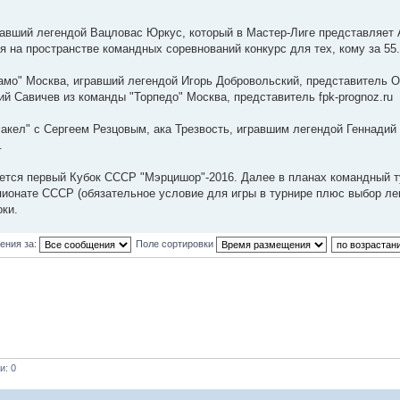
гравший легендой Вацловас Юркус, который в Мастер-Лиге представляет
 на пространстве командных соревнований конкурс для тех, кому за 55.
намо" Москва, игравший легендой Игорь Добровольский, представитель On
й Савичев из команды "Торпедо" Москва, представитель fpk-prognoz.ru
кел" с Сергеем Резцовым, ака Трезвость, игравшим легендой Геннадий
.
ется первый Кубок СССР "Мэрцишор"-2016. Далее в планах командный т
пионате СССР (обязательное условие для игры в турнире плюс выбор ле
оки.
ения за:
Поле сортировки
и: 0